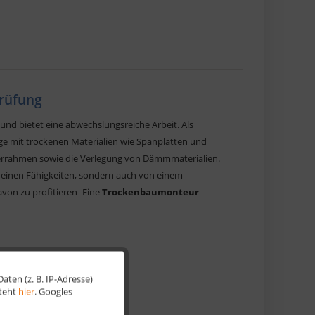
Prüfung
d bietet eine abwechslungsreiche Arbeit. Als
 mit trockenen Materialien wie Spanplatten und
terrahmen sowie die Verlegung von Dämmmaterialien.
n deinen Fähigkeiten, sondern auch von einem
von zu profitieren- Eine
Trockenbaumonteur
ten (z. B. IP-Adresse)
Aktiv
steht
hier
. Googles