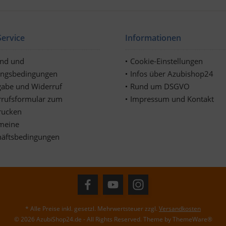
ervice
Informationen
and und
Cookie-Einstellungen
ungsbedingungen
Infos über Azubishop24
abe und Widerruf
Rund um DSGVO
rufsformular zum
Impressum und Kontakt
rucken
meine
häftsbedingungen
* Alle Preise inkl. gesetzl. Mehrwertsteuer zzgl.
Versandkosten
© 2026 AzubiShop24.de - All Rights Reserved. Theme by
ThemeWare®