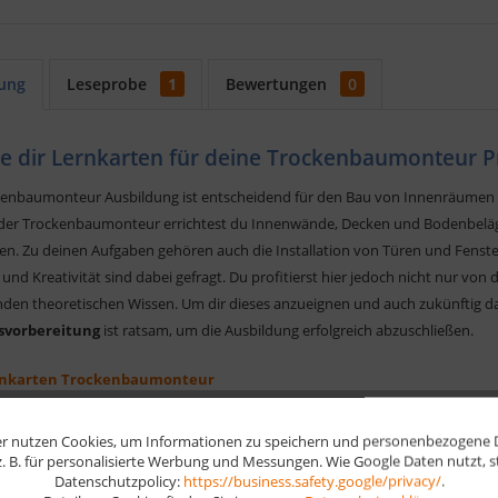
ung
Leseprobe
1
Bewertungen
0
re dir Lernkarten für deine Trockenbaumonteur 
kenbaumonteur Ausbildung ist entscheidend für den Bau von Innenräumen un
er Trockenbaumonteur errichtest du Innenwände, Decken und Bodenbeläge
ten. Zu deinen Aufgaben gehören auch die Installation von Türen und Fens
 und Kreativität sind dabei gefragt. Du profitierst hier jedoch nicht nur vo
den theoretischen Wissen. Um dir dieses anzueignen und auch zukünftig da
svorbereitung
ist ratsam, um die Ausbildung erfolgreich abzuschließen.
rnkarten Trockenbaumonteur
ung erfolgreich abschließen
srelevante Lerninhalte
r nutzen Cookies, um Informationen zu speichern und personenbezogene Da
nte und leichte Lernroutine optimieren
 z. B. für personalisierte Werbung und Messungen. Wie Google Daten nutzt, 
Datenschutzpolicy:
https://business.safety.google/privacy/
.
ches Format