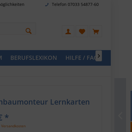
öglichkeiten
Telefon 07033 54877-60
M
BERUFSLEXIKON
HILFE / FAQ

nbaumonteur Lernkarten
€ *
. Versandkosten