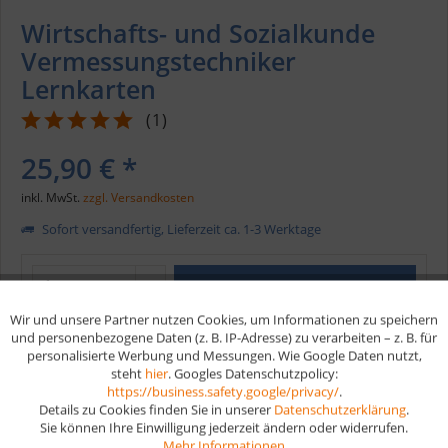
Wirtschafts- und Sozialkunde
Vermessungstechniker
Lernkarten
(
1
)
25,90 € *
inkl. MwSt.
zzgl. Versandkosten
Sofort versandfertig, Lieferzeit ca. 1-3 Werktage
In den
Warenkorb
Wir und unsere Partner nutzen Cookies, um Informationen zu speichern
Aktiv
Funktionale
und personenbezogene Daten (z. B. IP-Adresse) zu verarbeiten – z. B. für
Merken
personalisierte Werbung und Messungen. Wie Google Daten nutzt,
steht
hier
. Googles Datenschutzpolicy:
Aktiv
Marketing
https://business.safety.google/privacy/
.
Artikel-Nr.:
W167
Details zu Cookies finden Sie in unserer
Datenschutzerklärung
.
EAN
9783961591138
Sie können Ihre Einwilligung jederzeit ändern oder widerrufen.
Aktiv
Tracking
Mehr Informationen