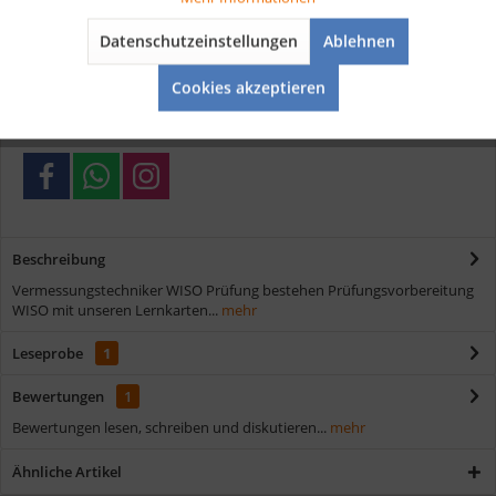
Vorteile
Datenschutzeinstellungen
Ablehnen
Aktiv
Service
Kostenloser Versand ab € 35,- Bestellwert
Cookies akzeptieren
Schnelle Lieferung
Verschiedene Zahlungsmöglichkeiten
Beschreibung
Vermessungstechniker WISO Prüfung bestehen Prüfungsvorbereitung
WISO mit unseren Lernkarten...
mehr
Leseprobe
1
Bewertungen
1
Bewertungen lesen, schreiben und diskutieren...
mehr
Ähnliche Artikel