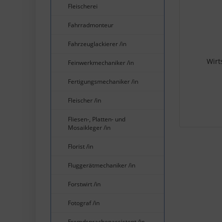
Fleischerei
Fahrradmonteur
Fahrzeuglackierer /in
Wirt
Feinwerkmechaniker /in
Fertigungsmechaniker /in
Fleischer /in
Fliesen-, Platten- und
Mosaikleger /in
Florist /in
Fluggerätmechaniker /in
Forstwirt /in
Fotograf /in
Fremdsprachenassistent /in