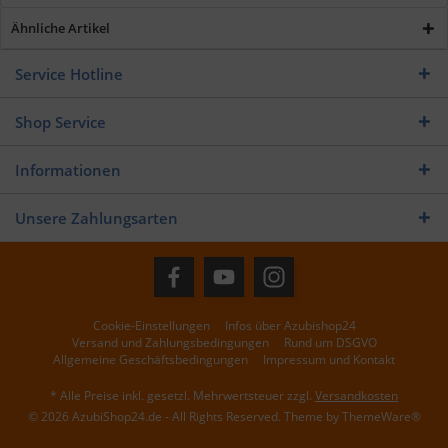
Ähnliche Artikel
Service Hotline
Shop Service
Informationen
Unsere Zahlungsarten
Cookie-Einstellungen
Infos über Azubishop24
Versand und Zahlungsbedingungen
Rund um DSGVO
Allgemeine Geschäftsbedingungen
Impressum und Kontakt
* Alle Preise inkl. gesetzl. Mehrwertsteuer zzgl.
Versandkosten
© 2026 AzubiShop24.de - All Rights Reserved. Theme by
ThemeWare®