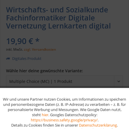
Wirtschafts- und Sozialkunde
Fachinformatiker Digitale
Vernetzung Lernkarten digital
19,90 € *
inkl. MwSt.
zzgl. Versandkosten
Digitales Produkt
Wähle hier deine gewünschte Variante:
Wir und unsere Partner nutzen Cookies, um Informationen zu speichern
Aktiv
Funktionale
In den
Warenkorb
und personenbezogene Daten (z. B. IP-Adresse) zu verarbeiten – z. B. für
personalisierte Werbung und Messungen. Wie Google Daten nutzt,
steht
hier
. Googles Datenschutzpolicy:
Aktiv
Marketing
https://business.safety.google/privacy/
.
Merken
Details zu Cookies finden Sie in unserer
Datenschutzerklärung
.