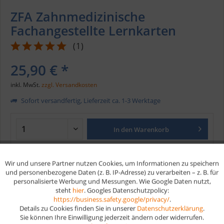
ZFA Zahnmedizinische
Fachangestellte Lernkarten
(
1
)
25,90 € *
inkl. MwSt.
zzgl. Versandkosten
Sofort versandfertig, Lieferzeit ca. 1-3 Werktage
In den
Warenkorb
Merken
Wir und unsere Partner nutzen Cookies, um Informationen zu speichern
Aktiv
Funktionale
und personenbezogene Daten (z. B. IP-Adresse) zu verarbeiten – z. B. für
personalisierte Werbung und Messungen. Wie Google Daten nutzt,
Artikel-Nr.:
189
steht
hier
. Googles Datenschutzpolicy:
Aktiv
Marketing
EAN
9783961592562
https://business.safety.google/privacy/
.
Details zu Cookies finden Sie in unserer
Datenschutzerklärung
.
Vorteile
Sie können Ihre Einwilligung jederzeit ändern oder widerrufen.
Aktiv