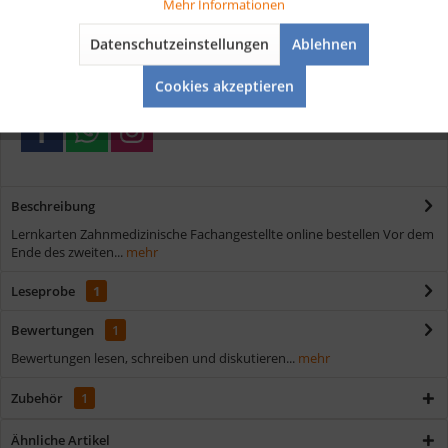
Tracking
Mehr Informationen
Kostenloser Versand ab € 35,- Bestellwert
Datenschutzeinstellungen
Ablehnen
Schnelle Lieferung
Aktiv
Service
Verschiedene Zahlungsmöglichkeiten
Cookies akzeptieren
Beschreibung
Lernkarten Zahnmedizinische Fachangestellte online bestellen Vor dem
Ende des zweiten...
mehr
Leseprobe
1
Bewertungen
1
Bewertungen lesen, schreiben und diskutieren...
mehr
Zubehör
1
Ähnliche Artikel