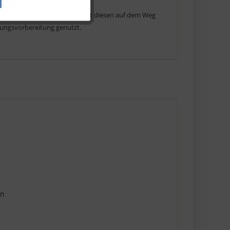
s und Bahn benutzen. Lerne mit diesen auf dem Weg
üfungsvorbereitung genutzt.
Aktiv
en