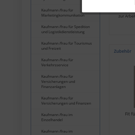
Durch da
Kaufmann /frau für
Marketingkommunikation
zur Arbei
Service
Kaufmann /frau für Spedition
und Logistikdienstleistung
Kaufmann /frau für Tourismus
und Freizeit
Zubehör
Kaufmann /frau für
Verkehrsservice
Kaufmann /frau für
Versicherungen und
Finanzanlagen
Kaufmann /frau für
Versicherungen und Finanzen
Fit 
Kaufmann /frau im
Einzelhandel
Kaufmann /frau im