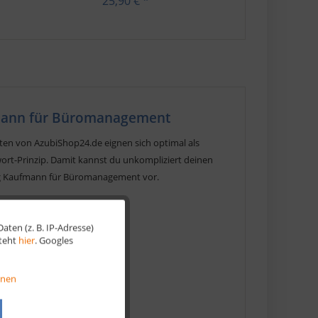
25,90 € *
fmann für Büromanagement
rten von AzubiShop24.de eignen sich optimal als
ort-Prinzip. Damit kannst du unkompliziert deinen
ung Kaufmann für Büromanagement vor.
nden Produkten:
ten (z. B. IP-Adresse)
Aktiv
steht
hier
. Googles
Aktiv
onen
Aktiv