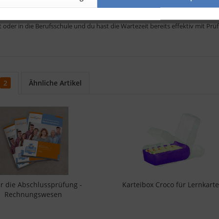
s handliche Format lassen sich die Lernkarten auch prima unterwegs in Bu
t oder in die Berufsschule und du hast die Wartezeit bereits effektiv mit Pr
2
Ähnliche Artikel
für die Abschlussprüfung -
Karteibox Croco für Lernkart
Rechnungswesen