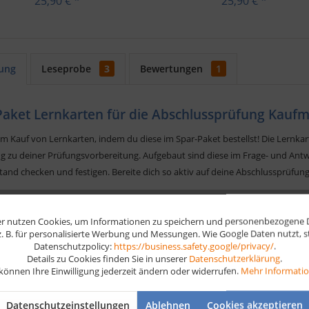
25,90 € *
25,90 € *
ung
Leseprobe
3
Bewertungen
1
Paket Lernkarten für die Abschlussprüfung Kau
m Kauf von Lernkarten, indem du diese im Spar-Paket bestellst! Die Lernka
g zu deiner Prüfungsvorbereitung. Aufgebaut sind diese im Frage- und Antw
tand checken und festigen. Bereite dich so aktiv auf deine Abschlussprüf
-Paket Lernkarten Kaufmann für Büromanagement
besteht aus folge
r nutzen Cookies, um Informationen zu speichern und personenbezogene Da
 z. B. für personalisierte Werbung und Messungen. Wie Google Daten nutzt, 
sis-Lernkarten Kaufmann für Büromanagement Teil 1
Datenschutzpolicy:
https://business.safety.google/privacy/
.
sis-Lernkarten Kaufmann für Büromanagement Teil 2
Details zu Cookies finden Sie in unserer
Datenschutzerklärung
.
nkarten Buchführung
 können Ihre Einwilligung jederzeit ändern oder widerrufen.
Mehr Informati
rten vergünstigt bestellen
Datenschutzeinstellungen
Ablehnen
Cookies akzeptieren