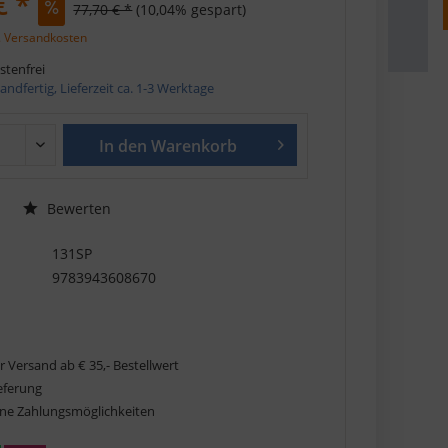
€ *
77,70 € *
(10,04% gespart)
. Versandkosten
tenfrei
andfertig, Lieferzeit ca. 1-3 Werktage
In den
Warenkorb
Bewerten
131SP
9783943608670
r Versand ab € 35,- Bestellwert
ieferung
ne Zahlungsmöglichkeiten