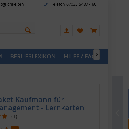
öglichkeiten
Telefon 07033 54877-60
M
BERUFSLEXIKON
HILFE / FAQ

aket Kaufmann für
nagement - Lernkarten
(
1
)