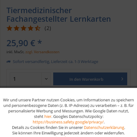
Tiermedizinischer
Fachangestellter Lernkarten
(
2
)
25,90 € *
inkl. MwSt.
zzgl. Versandkosten
Sofort versandfertig, Lieferzeit ca. 1-3 Werktage
In den
Warenkorb
Merken
Wir und unsere Partner nutzen Cookies, um Informationen zu speichern
Aktiv
Funktionale
und personenbezogene Daten (z. B. IP-Adresse) zu verarbeiten – z. B. für
personalisierte Werbung und Messungen. Wie Google Daten nutzt,
Artikel-Nr.:
182
steht
hier
. Googles Datenschutzpolicy:
Aktiv
Marketing
EAN
9783961591893
https://business.safety.google/privacy/
.
Details zu Cookies finden Sie in unserer
Datenschutzerklärung
.
Vorteile
Sie können Ihre Einwilligung jederzeit ändern oder widerrufen.
Aktiv