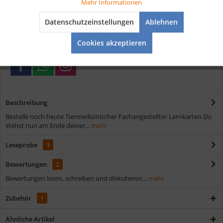
Tracking
Mehr Informationen
Kostenloser Versand ab € 35,- Bestellwert
Datenschutzeinstellungen
Ablehnen
Schnelle Lieferung
Aktiv
Service
Verschiedene Zahlungsmöglichkeiten
Cookies akzeptieren
Beschreibung
Bestelle noch heute Tiermedizinischer Fachangestellter Lernkarten Du
stehst nun am Ende deiner...
mehr
Leseprobe
1
Bewertungen
2
Bewertungen lesen, schreiben und diskutieren...
mehr
Zubehör
1
Ähnliche Artikel