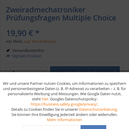
Zweiradmechatroniker
Prüfungsfragen Multiple Choice
19,90 € *
inkl. MwSt.
zzgl. Versandkosten
Versandkostenfrei
Digitales Produkt
In den
Warenkorb
Wir und unsere Partner nutzen Cookies, um Informationen zu speichern
Aktiv
Funktionale
und personenbezogene Daten (z. B. IP-Adresse) zu verarbeiten – z. B. für
Merken
personalisierte Werbung und Messungen. Wie Google Daten nutzt,
steht
hier
. Googles Datenschutzpolicy:
Aktiv
Marketing
Artikel-Nr.:
D311MC
https://business.safety.google/privacy/
.
Details zu Cookies finden Sie in unserer
Datenschutzerklärung
.
Sie können Ihre Einwilligung jederzeit ändern oder widerrufen.
Vorteile
Aktiv
Tracking
Mehr Informationen
Kostenloser Versand ab € 35,- Bestellwert