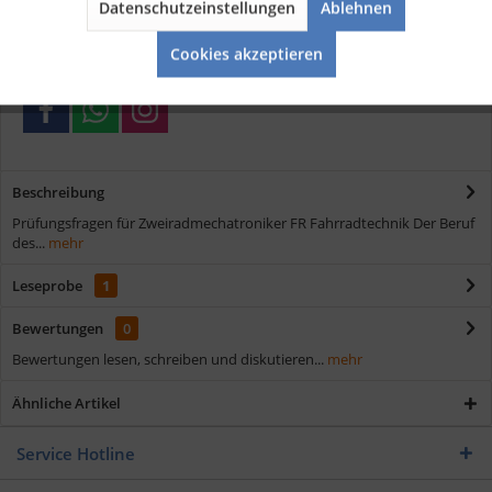
Datenschutzeinstellungen
Ablehnen
Schnelle Lieferung
Aktiv
Service
Verschiedene Zahlungsmöglichkeiten
Cookies akzeptieren
Beschreibung
Prüfungsfragen für Zweiradmechatroniker FR Fahrradtechnik Der Beruf
des...
mehr
Leseprobe
1
Bewertungen
0
Bewertungen lesen, schreiben und diskutieren...
mehr
Ähnliche Artikel
Service Hotline