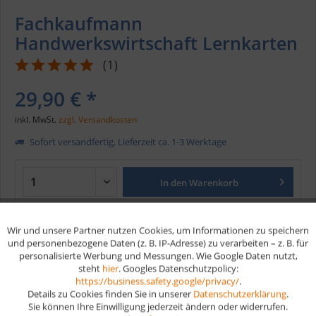
Fachkaufmann
Handwerkswirtschaft Lernkarten
(
1
)
29,90 € *
inkl. MwSt.
zzgl. Versandkosten
Sofort versandfertig, Lieferzeit ca. 1-3 Werktage
In den
Warenkorb
Merken
Wir und unsere Partner nutzen Cookies, um Informationen zu speichern
Aktiv
Funktionale
und personenbezogene Daten (z. B. IP-Adresse) zu verarbeiten – z. B. für
personalisierte Werbung und Messungen. Wie Google Daten nutzt,
Artikel-Nr.:
157
steht
hier
. Googles Datenschutzpolicy:
Aktiv
Marketing
EAN
9783961591541
https://business.safety.google/privacy/
.
Details zu Cookies finden Sie in unserer
Datenschutzerklärung
.
Vorteile
Sie können Ihre Einwilligung jederzeit ändern oder widerrufen.
Aktiv