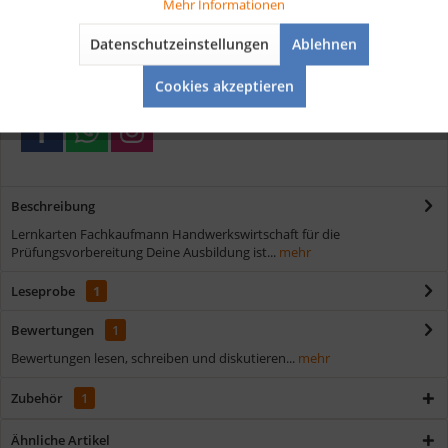
Tracking
Mehr Informationen
Kostenloser Versand ab € 35,- Bestellwert
Datenschutzeinstellungen
Ablehnen
Schnelle Lieferung
Aktiv
Service
Verschiedene Zahlungsmöglichkeiten
Cookies akzeptieren
Beschreibung
Lernkarten Fachkaufmann Handwerkswirtschaft für die
Prüfungsvorbereitung Deine Ausbildung ist...
mehr
Leseprobe
1
Bewertungen
1
Bewertungen lesen, schreiben und diskutieren...
mehr
Zubehör
1
Ähnliche Artikel