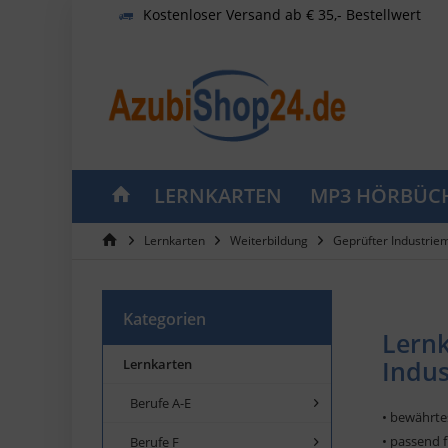
Kostenloser Versand ab € 35,- Bestellwert
LERNKARTEN
MP3 HÖRBÜC
Lernkarten
Weiterbildung
Geprüfter Industriem
Kategorien
Lernk
Indus
Lernkarten
Berufe A-E
• bewährte
• passend 
Berufe F