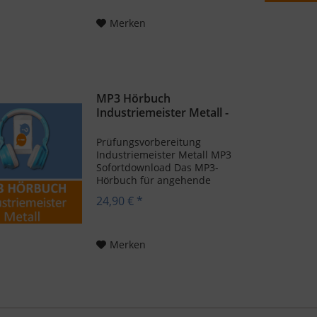
vielseitige Aufgaben. Dabei
planst, steuer und
Merken
koordinierst du
Produktionsabläufe,...
MP3 Hörbuch
Industriemeister Metall -
Download
Prüfungsvorbereitung
Industriemeister Metall MP3
Sofortdownload Das MP3-
Hörbuch für angehende
Industriemeister Metall
24,90 € *
bietet dir die perfekte
Möglichkeit, dich flexibel und
effizient auf deine
Meisterprüfung
Merken
vorzubereiten. Egal, ob du
im...