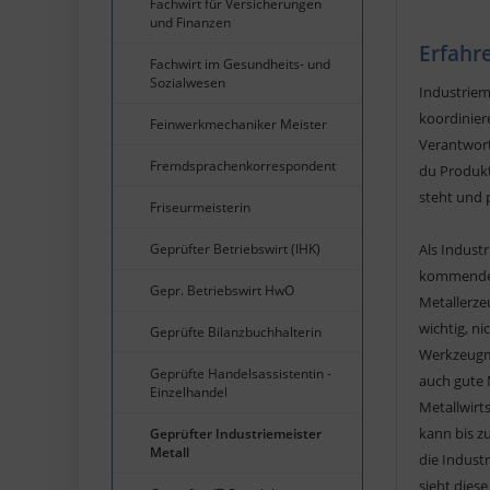
Fachwirt für Versicherungen
und Finanzen
Erfahr
Fachwirt im Gesundheits- und
Sozialwesen
Industriem
koordinier
Feinwerkmechaniker Meister
Verantwort
Fremdsprachenkorrespondent
du Produkt
steht und 
Friseurmeisterin
Geprüfter Betriebswirt (IHK)
Als Indust
kommende P
Gepr. Betriebswirt HwO
Metallerze
wichtig, n
Geprüfte Bilanzbuchhalterin
Werkzeugma
Geprüfte Handelsassistentin -
auch gute 
Einzelhandel
Metallwirt
kann bis z
Geprüfter Industriemeister
Metall
die Indust
sieht dies