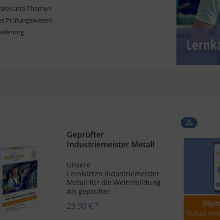
relevante Themen
s Prüfungswissen
Lieferung
Geprüfter
Industriemeister Metall
Lernkarten
Unsere
Lernkarten Industriemeister
Metall für die Weiterbildung
Als geprüfter
Industriemeister Metall
29,90 € *
nimmst du eine führende
Position ein und übernimmst