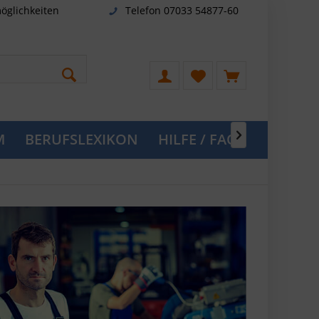
öglichkeiten
Telefon 07033 54877-60
M
BERUFSLEXIKON
HILFE / FAQ
