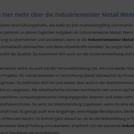
e hier mehr über die Industriemeister Metall Weit
eister sind Führungskräfte, das heißt du bist multitaskingfähig und strahlst
en gehören zu deinen täglichen Aufgaben als Industriemeister Metall. Wenn du
ung zu übernehmen und anzuleiten, dann ist die
Industriemeister Metal
ionsabläufe überwachen und deine Arbeitskräfte einteilen. Du sorgst dafür
prüfst die Qualität. Du kümmerst dich auch um die Kostenentwicklung und 
riemeister wirkst du auch bei der Personaleinteilung mit. Hin und wieder f
rojekte. Als Industriemeister in Fachrichtung Metall überwachst du Produ
ugnissen. Du befindest dich hin und wieder aber auch in der Maschinenmonta
ichts zu vergessen. Alle Arbeitsschritte müssen durchdacht sein und es darf 
schinen, computergesteuerte Fertigungsgeräte, Roboter und vieles mehr. 
Mathekenntnisse. Du wirst zur Meisterprüfung zugelassen, wenn du eine ab
schaft hast. Es genügt auch eine langjährige, einschlägige Berufspraxis. Di
u 24 Monate dauern. Es kommt ganz darauf an, ob du die Weiterbildung in Tei
riemeister Metall Prüfung vorzubereiten, empfiehlt sich die passende
Indus
e aus? Das klären wir im Folgenden.