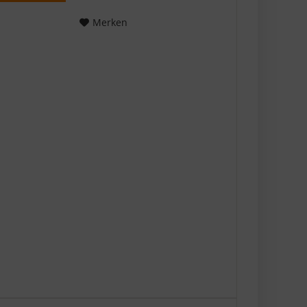
im Bereich Metall. Sie
präsentieren dir relevante...
Merken