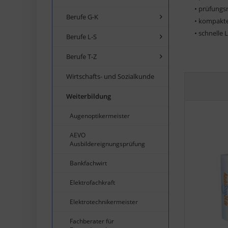
• prüfungs
Berufe G-K
•
kompakte
• schnelle 
Berufe L-S
Berufe T-Z
Wirtschafts- und Sozialkunde
Weiterbildung
Augenoptikermeister
AEVO
Ausbildereignungsprüfung
Bankfachwirt
Elektrofachkraft
Elektrotechnikermeister
Fachberater für