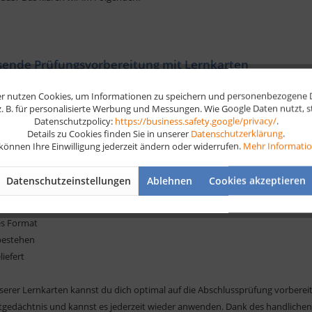
sende Prüfungsvorbereitung mit Lernkarten
ue führende Aufgaben erwarten, solltest du dich gut auf die Abschlussprüfun
r nutzen Cookies, um Informationen zu speichern und personenbezogene Da
der
Industriemeister Metall Abschlussprüfung
. Kümmere dich am besten
 z. B. für personalisierte Werbung und Messungen. Wie Google Daten nutzt, 
Datenschutzpolicy:
https://business.safety.google/privacy/
.
rbereitung. Wir empfehlen dir hierzu Wir empfehlen dir hier auf die passen
Details zu Cookies finden Sie in unserer
Datenschutzerklärung
.
 passend für deine Weiterbildung Lernkarten für eine effiziente und optimier
 können Ihre Einwilligung jederzeit ändern oder widerrufen.
Mehr Informati
fung voll durch!
Datenschutzeinstellungen
Ablehnen
Cookies akzeptieren
en Industriemeister Metall
te Prüfungsvorbereitung für unterwegs
es Format
bestehen
liefert
nserer Lernkarten kannst du dich optimal auf die Abschlussprüfung vorbereit
tgedächtnis und kannst es jederzeit wieder anwenden. Dank des handlichen 