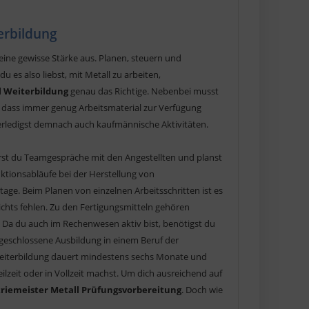
erbildung
 eine gewisse Stärke aus. Planen, steuern und
 es also liebst, mit Metall zu arbeiten,
l Weiterbildung
genau das Richtige. Nebenbei musst
, dass immer genug Arbeitsmaterial zur Verfügung
erledigst demnach auch kaufmännische Aktivitäten.
ührst du Teamgespräche mit den Angestellten und planst
ktionsabläufe bei der Herstellung von
ge. Beim Planen von einzelnen Arbeitsschritten ist es
nichts fehlen. Zu den Fertigungsmitteln gehören
Da du auch im Rechenwesen aktiv bist, benötigst du
geschlossene Ausbildung in einem Beruf der
e Weiterbildung dauert mindestens sechs Monate und
lzeit oder in Vollzeit machst. Um dich ausreichend auf
triemeister Metall Prüfungsvorbereitung
. Doch wie