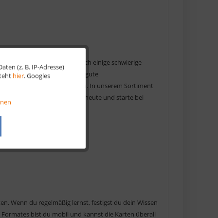
g vorbereiten. Es erwarten dich einige schwierige
ten (z. B. IP-Adresse)
Aktiv
 so früh wie möglich um eine gute
steht
hier
. Googles
den Lernhilfen zurückzugreifen. In unserem Sortiment
Aktiv
te Lernroutine. Bestelle noch heute und starte bei
onen
Aktiv
Aktiv
en. Wenn du regelmäßig lernst, festigst du dein Wissen
Formates bist du mobil und kannst die Karten überall