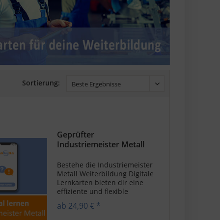
Sortierung:
Geprüfter
Industriemeister Metall
Lernkarten...
Bestehe die Industriemeister
Metall Weiterbildung Digitale
Lernkarten bieten dir eine
effiziente und flexible
Methode zur
ab 24,90 € *
Prüfungsvorbereitung, als
angehender Industriemeister