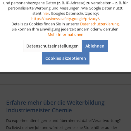
Industriemeister Chemie Lernkarten digital
und personenbezogene Daten (z. B. IP-Adresse) zu verarbeiten – z. B. für
personalisierte Werbung und Messungen. Wie Google Daten nutzt,
steht
hier
. Googles Datenschutzpolicy:
Aktiv
Marketing
https://business.safety.google/privacy/
.
Kompaktes Wissen auf 280 Lernkarten für Fachinformatiker
Details zu Cookies finden Sie in unserer
Datenschutzerklärung
.
Systemintegration.
Sie können Ihre Einwilligung jederzeit ändern oder widerrufen.
Aktiv
Tracking
Mehr Informationen
ab 24,90 € *
Datenschutzeinstellungen
Ablehnen
Aktiv
Service
Cookies akzeptieren
Merken
Erfahre mehr über die Weiterbildung
Industriemeister Chemie
Du experimentierst gerne und übernimmst dabei Verantwortung?
Du liebst deinen Job und würdest gerne eine Stufe höher auf der