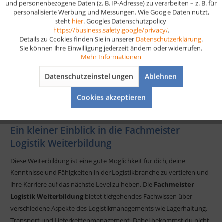
und personenbezogene Daten (z. B. IP-Adresse) zu verarbeiten – z. B. für
Prüfungsvorbereitung Fachmeister Logistik bietet eine flexible
personalisierte Werbung und Messungen. Wie Google Daten nutzt,
und effiziente Möglichkeit, dich gezielt auf die Prüfung
steht
hier
. Googles Datenschutzpolicy:
vorzubereiten. Sie liefern dir...
Aktiv
Marketing
24,90 € *
https://business.safety.google/privacy/
.
Details zu Cookies finden Sie in unserer
Datenschutzerklärung
.
Sie können Ihre Einwilligung jederzeit ändern oder widerrufen.
Aktiv
Tracking
Mehr Informationen
Merken
Datenschutzeinstellungen
Ablehnen
Aktiv
Service
Cookies akzeptieren
Ein kleiner Einblick in die Fachmeister
Logistik Weiterbildung
Diese Weiterbildung ist eine gute Möglichkeit für dich, deine
Kenntnisse und Fähigkeiten in der Logistikbranche zu vertiefen und
ihre Karriere auf das nächste Level zu heben. Die
Fachmeister
Logistik Weiterbildung
bietet tiefgehendes Fachwissen über
verschiedene Aspekte des Logistikmanagements wie Lagerhaltung,
Transport und Lieferkettenmanagement. Dabei bekommst du nicht