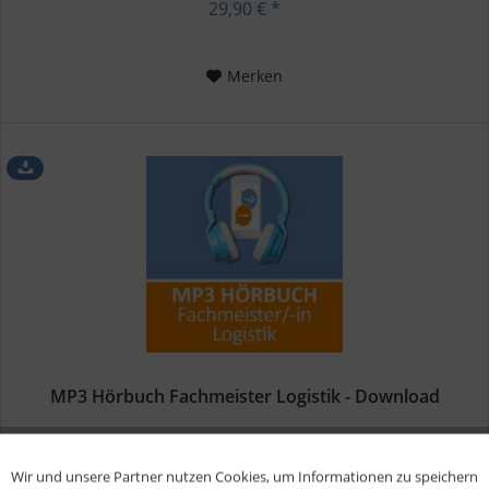
29,90 € *
Merken
MP3 Hörbuch Fachmeister Logistik - Download
Prüfungsvorbereitung Fachmeister Logistik MP3
Wir und unsere Partner nutzen Cookies, um Informationen zu speichern
Aktiv
Funktionale
Sofortdownload Dein MP3-Hörbuch für die