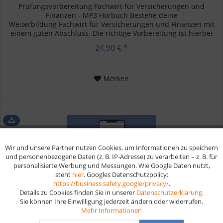
Prüfungsvorbereitung Fachwirt für Versicherungen und
Finanzen - MP3 Hörbuch Bestehe deine
Weiterbildung Fachwirt für Versicherungen und Finanzen mit
einem guten Abschluss. Die richtige Vorbereitung ist hierbei
das A und O. Lerne mit...
24,90 € *
Merken
Wir und unsere Partner nutzen Cookies, um Informationen zu speichern
Aktiv
Funktionale
und personenbezogene Daten (z. B. IP-Adresse) zu verarbeiten – z. B. für
personalisierte Werbung und Messungen. Wie Google Daten nutzt,
steht
hier
. Googles Datenschutzpolicy:
Aktiv
Marketing
https://business.safety.google/privacy/
.
Details zu Cookies finden Sie in unserer
Datenschutzerklärung
.
Sie können Ihre Einwilligung jederzeit ändern oder widerrufen.
Aktiv
Tracking
Mehr Informationen