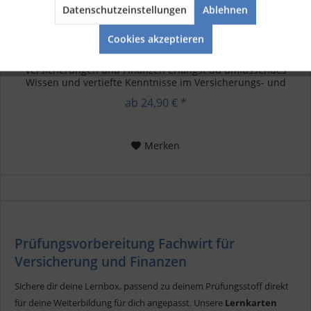
Fachwirt für Versicherungen und Finanzen...
Datenschutzeinstellungen
Ablehnen
Aktiv
Service
Cookies akzeptieren
Erfahre mehr über die Fachwirt für Versicherungen und
Finanzen Weiterbildung In der Weiterbildung zum Fachwirt für
Versicherungen und Finanzen erlangst du umfassendes
Wissen und vertiefte Kenntnisse im Versicherungs- und
Finanzbereich....
ab 24,90 € *
Merken
Prüfungsvorbereitung Fachwirt für
Versicherung und Finanzen
Sichere dir deine Lernbox, passend zu deinem Prüfungsstoff direkt
für deine Weiterbildung für dich angepasst. Unsere
Lernkarten