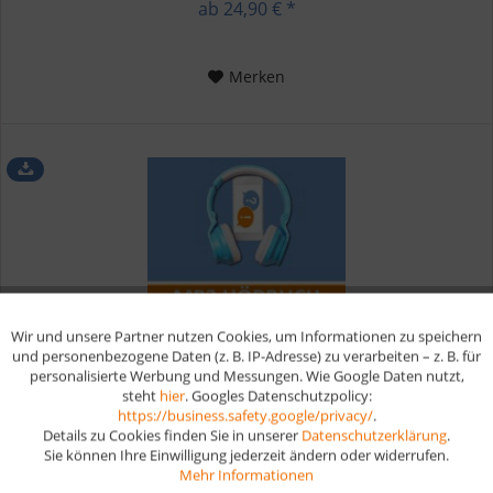
ab 24,90 € *
Merken
Wir und unsere Partner nutzen Cookies, um Informationen zu speichern
Aktiv
Funktionale
und personenbezogene Daten (z. B. IP-Adresse) zu verarbeiten – z. B. für
personalisierte Werbung und Messungen. Wie Google Daten nutzt,
steht
hier
. Googles Datenschutzpolicy:
MP3 Hörbuch Fachberater für Servicemanagement -...
Aktiv
Marketing
https://business.safety.google/privacy/
.
Details zu Cookies finden Sie in unserer
Datenschutzerklärung
.
Sie können Ihre Einwilligung jederzeit ändern oder widerrufen.
Prüfungsvorbereitung Fachberater für Servicemanagement
Aktiv
Tracking
Mehr Informationen
MP3 Sofortdownload Unser Hörbuch für Fachberater für