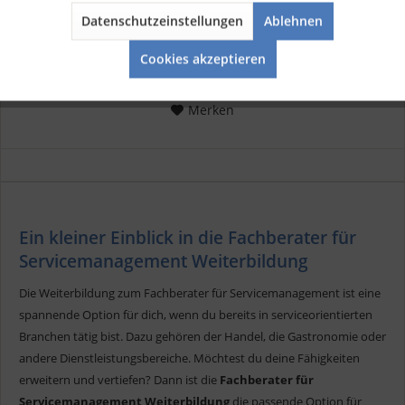
Finanzdienstleistungen unterstützt dich optimal bei der
Datenschutzeinstellungen
Ablehnen
Vorbereitung auf deine Prüfung. Mit klaren Erklärungen und
Aktiv
Service
strukturierten...
24,90 € *
Cookies akzeptieren
Merken
Ein kleiner Einblick in die Fachberater für
Servicemanagement Weiterbildung
Die Weiterbildung zum Fachberater für Servicemanagement ist eine
spannende Option für dich, wenn du bereits in serviceorientierten
Branchen tätig bist. Dazu gehören der Handel, die Gastronomie oder
andere Dienstleistungsbereiche. Möchtest du deine Fähigkeiten
erweitern und vertiefen? Dann ist die
Fachberater für
Servicemanagement Weiterbildung
die passende Option für