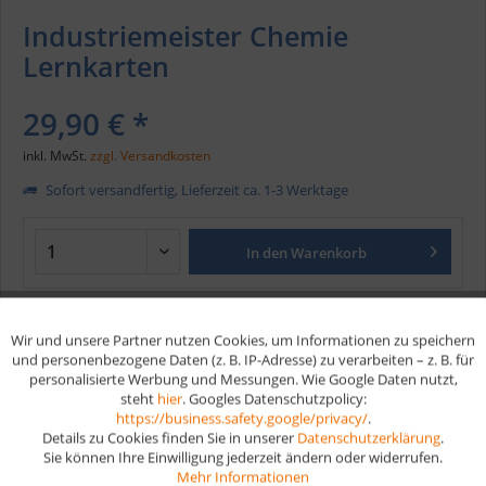
Industriemeister Chemie
Lernkarten
29,90 € *
inkl. MwSt.
zzgl. Versandkosten
Sofort versandfertig, Lieferzeit ca. 1-3 Werktage
In den
Warenkorb
Merken
Wir und unsere Partner nutzen Cookies, um Informationen zu speichern
Aktiv
Funktionale
und personenbezogene Daten (z. B. IP-Adresse) zu verarbeiten – z. B. für
Artikel-Nr.:
279
personalisierte Werbung und Messungen. Wie Google Daten nutzt,
EAN
9783961597055
steht
hier
. Googles Datenschutzpolicy:
Aktiv
Marketing
https://business.safety.google/privacy/
.
Details zu Cookies finden Sie in unserer
Datenschutzerklärung
.
Vorteile
Sie können Ihre Einwilligung jederzeit ändern oder widerrufen.
Aktiv
Tracking
Mehr Informationen