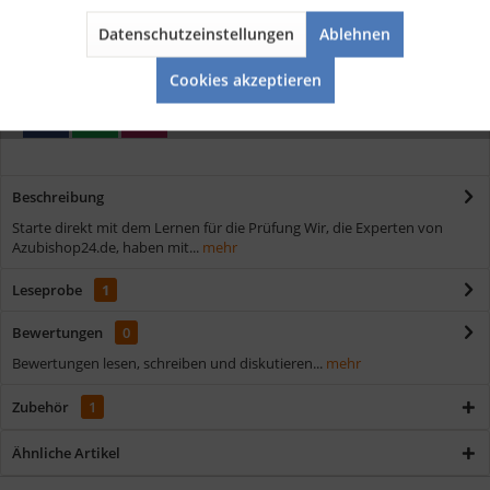
Kostenloser Versand ab € 35,- Bestellwert
Schnelle Lieferung
Datenschutzeinstellungen
Ablehnen
Aktiv
Service
Verschiedene Zahlungsmöglichkeiten
Cookies akzeptieren
Beschreibung
Starte direkt mit dem Lernen für die Prüfung Wir, die Experten von
Azubishop24.de, haben mit...
mehr
Leseprobe
1
Bewertungen
0
Bewertungen lesen, schreiben und diskutieren...
mehr
Zubehör
1
Ähnliche Artikel