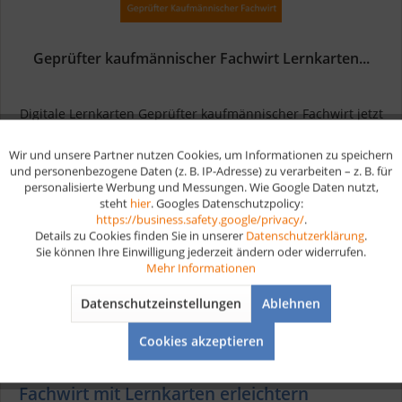
Geprüfter kaufmännischer Fachwirt Lernkarten...
Digitale Lernkarten Geprüfter kaufmännischer Fachwirt jetzt
bestellen Als geprüfter kaufmännischer Fachwirt analysierst
und förderst du die Wettbewerbsfähigkeit von Unternehmen
Wir und unsere Partner nutzen Cookies, um Informationen zu speichern
Aktiv
Funktionale
und hilfst ihnen dabei, erfolgreich zu sein. Dazu gestaltest...
und personenbezogene Daten (z. B. IP-Adresse) zu verarbeiten – z. B. für
ab 24,90 € *
personalisierte Werbung und Messungen. Wie Google Daten nutzt,
steht
hier
. Googles Datenschutzpolicy:
Aktiv
Marketing
https://business.safety.google/privacy/
.
Details zu Cookies finden Sie in unserer
Datenschutzerklärung
.
Merken
Sie können Ihre Einwilligung jederzeit ändern oder widerrufen.
Aktiv
Tracking
Mehr Informationen
Datenschutzeinstellungen
Ablehnen
Aktiv
Service
Cookies akzeptieren
Prüfungsvorbereitung kaufmännischer
Fachwirt mit Lernkarten erleichtern