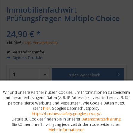
Immobilienfachwirt
Prüfungsfragen Multiple Choice
24,90 € *
inkl. MwSt.
zzgl. Versandkosten
Versandkostenfrei
Digitales Produkt
In den
Warenkorb
Wir und unsere Partner nutzen Cookies, um Informationen zu speichern
Aktiv
Funktionale
Merken
und personenbezogene Daten (z. B. IP-Adresse) zu verarbeiten – z. B. für
personalisierte Werbung und Messungen. Wie Google Daten nutzt,
Artikel-Nr.:
D141MC
steht
hier
. Googles Datenschutzpolicy:
Aktiv
Marketing
https://business.safety.google/privacy/
.
Details zu Cookies finden Sie in unserer
Datenschutzerklärung
.
Vorteile
Sie können Ihre Einwilligung jederzeit ändern oder widerrufen.
Aktiv
Tracking
Mehr Informationen
Kostenloser Versand ab € 35,- Bestellwert