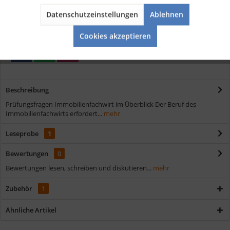
Schnelle Lieferung
Datenschutzeinstellungen
Ablehnen
Aktiv
Verschiedene Zahlungsmöglichkeiten
Service
Cookies akzeptieren
Beschreibung
Prüfungsfragen Immobilienfachwirt im Überblick Der Beruf des
Immobilienfachwirts erfordert...
mehr
Leseprobe
1
Bewertungen
0
Bewertungen lesen, schreiben und diskutieren...
mehr
Zubehör
1
Ähnliche Artikel