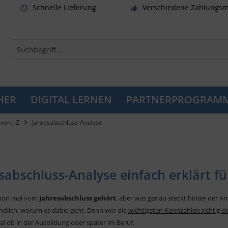
Schnelle Lieferung
Verschiedene Zahlungsm
HER
DIGITAL LERNEN
PARTNERPROGRAM
von J-Z
Jahresabschluss-Analyse
sabschluss-Analyse einfach erklärt f
chon mal vom
Jahresabschluss gehört
, aber was genau steckt hinter der An
ndlich, worum es dabei geht. Denn wer die
wichtigsten Kennzahlen richtig 
gal ob in der Ausbildung oder später im Beruf.