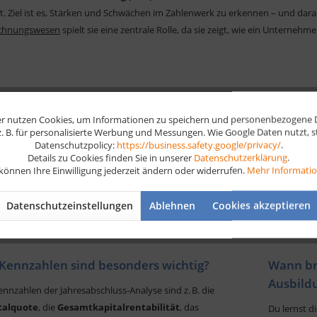
et. Ziel ist es, Stärken und Schwächen im Zahlenwerk zu erkennen – und dar
echnungswesen
spielt sie eine zentrale Rolle, da sie zeigt, wie ein Unternehmen 
Ziele verfolgt die Jahresabschluss-Analyse?
r nutzen Cookies, um Informationen zu speichern und personenbezogene Da
 z. B. für personalisierte Werbung und Messungen. Wie Google Daten nutzt, 
s Ziel ist es, die
finanzielle Situation
eines Unternehmens zu verstehen. 
Datenschutzpolicy:
https://business.safety.google/privacy/
.
, Rentabilität und Stabilität
. Auch externe Gruppen – wie Banken oder Inv
Details zu Cookies finden Sie in unserer
Datenschutzerklärung
.
beit sinnvoll ist. Für Azubis ist das besonders spannend, weil du hier lern
 können Ihre Einwilligung jederzeit ändern oder widerrufen.
Mehr Informati
dabei eine Rolle spielen.
Datenschutzeinstellungen
Ablehnen
Cookies akzeptieren
Kennzahlen sind besonders wichtig?
Wann br
Ausbild
nnzahlen der Jahresabschluss-Analyse sind z. B. die
talquote
, die
Gesamtkapitalrentabilität
, das
Du lernst d