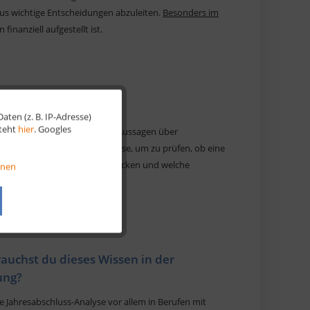
aus wichtige Entscheidungen abzuleiten.
Besonders im
finanziell aufgestellt ist.
ten (z. B. IP-Adresse)
Aktiv
steht
hier
. Googles
Dazu gehören unter anderem Aussagen über
estoren – nutzen diese Analyse, um zu prüfen, ob eine
Aktiv
st, wie Unternehmen wirklich ticken und welche
onen
Aktiv
Aktiv
auchst du dieses Wissen in der
ung?
ie Jahresabschluss-Analyse vor allem in Berufen mit