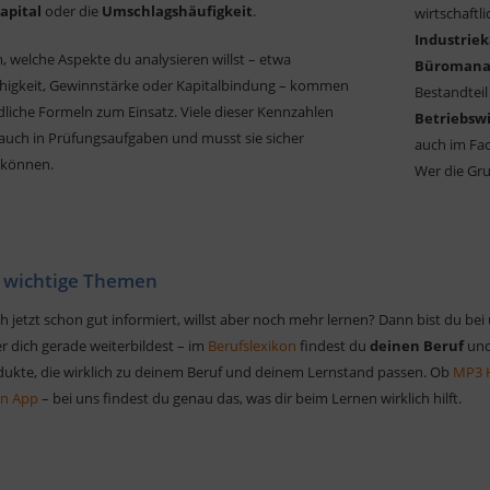
apital
oder die
Umschlagshäufigkeit
.
wirtschaftl
Industrie
, welche Aspekte du analysieren willst – etwa
Büroman
higkeit, Gewinnstärke oder Kapitalbindung – kommen
Bestandteil
dliche Formeln zum Einsatz. Viele dieser Kennzahlen
Betriebswi
 auch in Prüfungsaufgaben und musst sie sicher
auch im Fac
können.
Wer die Grun
 wichtige Themen
h jetzt schon gut informiert, willst aber noch mehr lernen? Dann bist du bei
r dich gerade weiterbildest – im
Berufslexikon
findest du
deinen Beruf
und
odukte, die wirklich zu deinem Beruf und deinem Lernstand passen. Ob
MP3 
en App
– bei uns findest du genau das, was dir beim Lernen wirklich hilft.