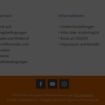
ervice
Informationen
and und
Cookie-Einstellungen
ungsbedingungen
Infos über Azubishop24
abe und Widerruf
Rund um DSGVO
rufsformular zum
Impressum und Kontakt
rucken
meine
häftsbedingungen
* Alle Preise inkl. gesetzl. Mehrwertsteuer zzgl.
Versandkosten
© 2026 AzubiShop24.de - All Rights Reserved. Theme by
ThemeWare®