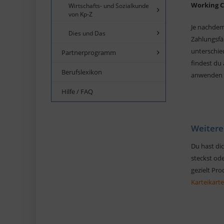
Working C
Wirtschafts- und Sozialkunde
von Kp-Z
Je nachdem
Dies und Das
Zahlungsfä
unterschie
Partnerprogramm
findest du
Berufslexikon
anwenden 
Hilfe / FAQ
Weitere
Du hast dic
steckst ode
gezielt Pr
Karteikart