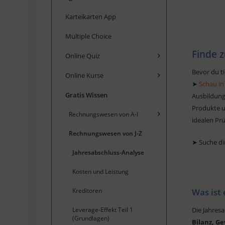
Karteikarten App
Multiple Choice
Finde z
Online Quiz
Bevor du ti
Online Kurse
➤
Schau in
Gratis Wissen
Ausbildung
Produkte un
Rechnungswesen von A-I
idealen Pr
Rechnungswesen von J-Z
➤ Suche di
Jahresabschluss-Analyse
Kosten und Leistung
Kreditoren
Was ist
Leverage-Effekt Teil 1
Die Jahres
(Grundlagen)
Bilanz, G