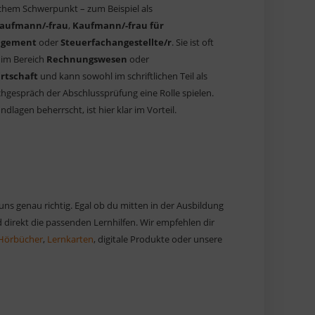
ichem Schwerpunkt – zum Beispiel als
kaufmann/-frau
,
Kaufmann/-frau für
agement
oder
Steuerfachangestellte/r
. Sie ist oft
 im Bereich
Rechnungswesen
oder
rtschaft
und kann sowohl im schriftlichen Teil als
hgespräch der Abschlussprüfung eine Rolle spielen.
dlagen beherrscht, ist hier klar im Vorteil.
 uns genau richtig. Egal ob du mitten in der Ausbildung
 direkt die passenden Lernhilfen. Wir empfehlen dir
Hörbücher
,
Lernkarten
, digitale Produkte oder unsere