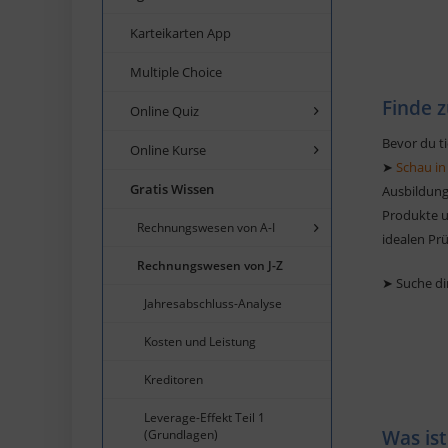
Karteikarten App
Multiple Choice
Finde z
Online Quiz
Bevor du ti
Online Kurse
➤
Schau in
Gratis Wissen
Ausbildung
Produkte un
Rechnungswesen von A-I
idealen Pr
Rechnungswesen von J-Z
➤ Suche di
Jahresabschluss-Analyse
Kosten und Leistung
Kreditoren
Leverage-Effekt Teil 1
Was ist
(Grundlagen)