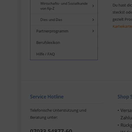
Wirtschafts- und Sozialkunde
Du hast dic
von Kp-Z
steckst ode
gezielt Pr
Dies und Das
Karteikart
Partnerprogramm
Berufslexikon
Hilfe / FAQ
Service Hotline
Shop S
Vers
Telefonische Unterstützung und
Beratung unter:
Zahl
Rückg
07033 54877-60