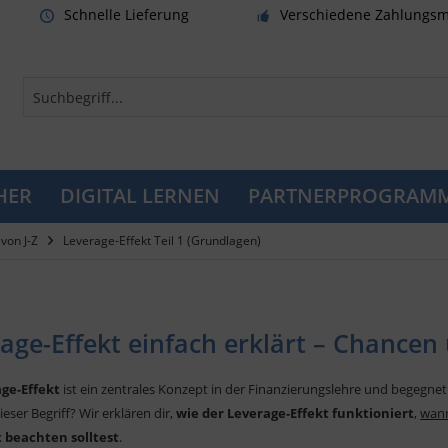
Schnelle Lieferung
Verschiedene Zahlungsm
HER
DIGITAL LERNEN
PARTNERPROGRAM
von J-Z
Leverage-Effekt Teil 1 (Grundlagen)
age-Effekt einfach erklärt – Chancen
ge-Effekt
ist ein zentrales Konzept in der Finanzierungslehre und begegnet
eser Begriff? Wir erklären dir,
wie der Leverage-Effekt funktioniert
,
wann
 beachten solltest
.