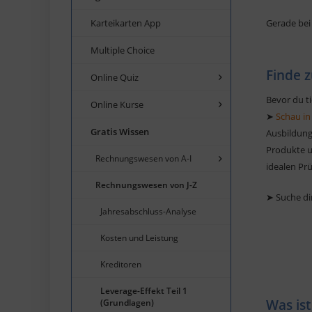
Karteikarten App
Gerade bei 
Multiple Choice
Finde z
Online Quiz
Bevor du ti
Online Kurse
➤
Schau in
Gratis Wissen
Ausbildung
Produkte un
Rechnungswesen von A-I
idealen Pr
Rechnungswesen von J-Z
➤ Suche di
Jahresabschluss-Analyse
Kosten und Leistung
Kreditoren
Leverage-Effekt Teil 1
Was ist
(Grundlagen)