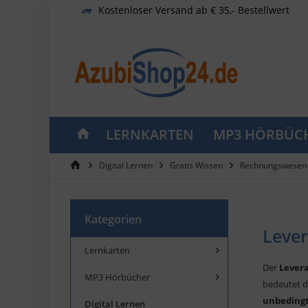
Kostenloser Versand ab € 35,- Bestellwert
LERNKARTEN
MP3 HÖRBÜC
Digital Lernen
Gratis Wissen
Rechnungswesen 
Kategorien
Lever
Lernkarten
Der
Levera
MP3 Hörbücher
bedeutet di
unbedingt
Digital Lernen