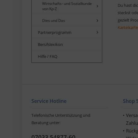
Wirtschafts- und Sozialkunde
Du hast dic
von Kp-Z
steckst ode
gezielt Pr
Dies und Das
Karteikart
Partnerprogramm
Berufslexikon
Hilfe / FAQ
Service Hotline
Shop S
Vers
Telefonische Unterstützung und
Beratung unter:
Zahl
Rückg
07033 54877-60