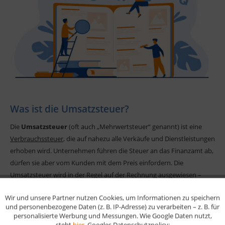
Was ist die Umsatzsteuer?
Die
Umsatzsteuer
(oft auch „Mehrwertsteuer“ genannt) ist eine
Verbrauchssteuer
, die auf nahezu alle Verkäufe und Dienstleistungen
erhoben wird. Unternehmen führen die Steuer an das Finanzamt ab,
dürfen sie aber vom Kunden mit dem Preis einfordern. Die
Umsatzsteuer wird in der Regel auf der Rechnung ausgewiesen –
meist mit 19 % oder 7 %
.
Wir und unsere Partner nutzen Cookies, um Informationen zu speichern
Aktiv
Funktionale
und personenbezogene Daten (z. B. IP-Adresse) zu verarbeiten – z. B. für
personalisierte Werbung und Messungen. Wie Google Daten nutzt,
steht
hier
. Googles Datenschutzpolicy: