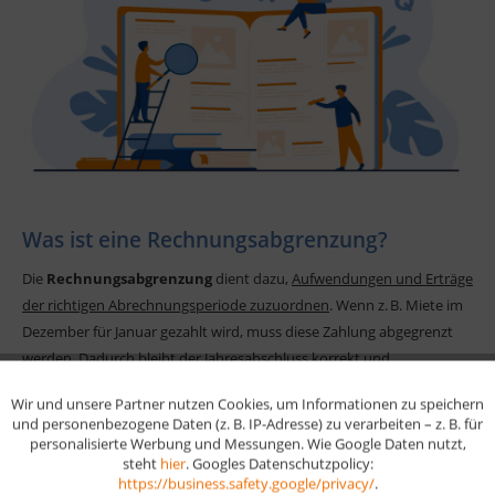
Was ist eine Rechnungsabgrenzung?
Die
Rechnungsabgrenzung
dient dazu,
Aufwendungen und Erträge
der richtigen Abrechnungsperiode zuzuordnen
. Wenn z. B. Miete im
Dezember für Januar gezahlt wird, muss diese Zahlung abgegrenzt
werden. Dadurch bleibt der Jahresabschluss korrekt und
aussagekräftig. Es gibt zwei Arten:
aktive Rechnungsabgrenzung
Wir und unsere Partner nutzen Cookies, um Informationen zu speichern
Aktiv
Funktionale
(Ausgabe jetzt, Aufwand später) und
passive
und personenbezogene Daten (z. B. IP-Adresse) zu verarbeiten – z. B. für
Rechnungsabgrenzung
(Einnahme jetzt, Ertrag später).
personalisierte Werbung und Messungen. Wie Google Daten nutzt,
steht
hier
. Googles Datenschutzpolicy:
Aktiv
Marketing
https://business.safety.google/privacy/
.