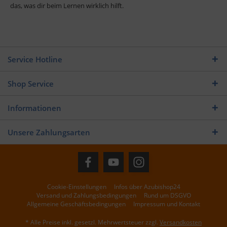
das, was dir beim Lernen wirklich hilft.
Service Hotline
Shop Service
Informationen
Unsere Zahlungsarten
Cookie-Einstellungen
Infos über Azubishop24
Versand und Zahlungsbedingungen
Rund um DSGVO
Allgemeine Geschäftsbedingungen
Impressum und Kontakt
* Alle Preise inkl. gesetzl. Mehrwertsteuer zzgl.
Versandkosten