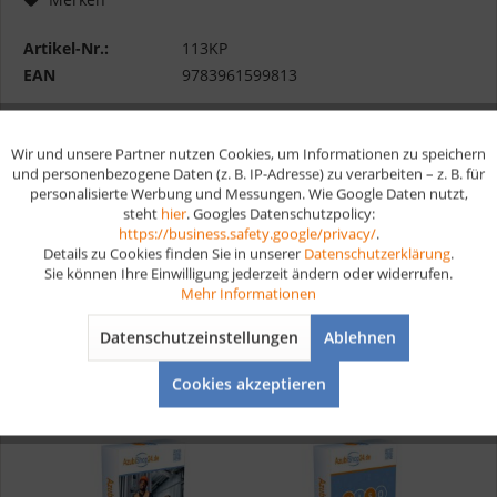
Artikel-Nr.:
113KP
EAN
9783961599813
Vorteile
Wir und unsere Partner nutzen Cookies, um Informationen zu speichern
Aktiv
Funktionale
Kostenloser Versand ab € 35,- Bestellwert
und personenbezogene Daten (z. B. IP-Adresse) zu verarbeiten – z. B. für
personalisierte Werbung und Messungen. Wie Google Daten nutzt,
Schnelle Lieferung
steht
hier
. Googles Datenschutzpolicy:
Aktiv
Marketing
Verschiedene Zahlungsmöglichkeiten
https://business.safety.google/privacy/
.
Details zu Cookies finden Sie in unserer
Datenschutzerklärung
.
Sie können Ihre Einwilligung jederzeit ändern oder widerrufen.
Aktiv
Tracking
Mehr Informationen
Datenschutzeinstellungen
Ablehnen
Aktiv
Service
Das Set besteht aus
Cookies akzeptieren