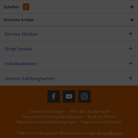
Zubehör
2
Ähnliche Artikel
Service Hotline
Shop Service
Informationen
Unsere Zahlungsarten
Cookie-Einstellungen
Infos über Azubishop24
Versand und Zahlungsbedingungen
Rund um DSGVO
Allgemeine Geschäftsbedingungen
Impressum und Kontakt
* Alle Preise inkl. gesetzl. Mehrwertsteuer zzgl.
Versandkosten