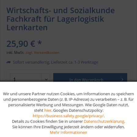
Wirtschafts- und Sozialkunde
Fachkraft für Lagerlogistik
Lernkarten
25,90 € *
inkl. MwSt.
zzgl. Versandkosten
Sofort versandfertig, Lieferzeit ca. 1-3 Werktage
In den
Warenkorb
Wir und unsere Partner nutzen Cookies, um Informationen zu speichern
Aktiv
Funktionale
Merken
und personenbezogene Daten (z. B. IP-Adresse) zu verarbeiten – z. B. für
personalisierte Werbung und Messungen. Wie Google Daten nutzt,
steht
hier
. Googles Datenschutzpolicy:
Aktiv
Marketing
Artikel-Nr.:
W113
https://business.safety.google/privacy/
.
EAN
9783961590582
Details zu Cookies finden Sie in unserer
Datenschutzerklärung
.
Sie können Ihre Einwilligung jederzeit ändern oder widerrufen.
Aktiv
Tracking
Mehr Informationen
Vorteile