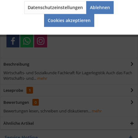
Datenschutzeinstellungen
Ablehnen
Kostenloser Versand ab € 35,- Bestellwert
Aktiv
Service
Schnelle Lieferung
Cookies akzeptieren
Verschiedene Zahlungsmöglichkeiten
Beschreibung
Wirtschafts- und Sozialkunde Fachkraft für Lagerlogistik Auch das Fach
Wirtschafts- und...
mehr
Leseprobe
1
Bewertungen
0
Bewertungen lesen, schreiben und diskutieren...
mehr
Ähnliche Artikel
Service Hotline