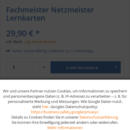
Fachmeister Netzmeister
Lernkarten
29,90 € *
inkl. MwSt.
zzgl. Versandkosten
Sofort versandfertig, Lieferzeit ca. 1-3 Werktage
In den
Warenkorb
Merken
Wir und unsere Partner nutzen Cookies, um Informationen zu speichern
Aktiv
Funktionale
und personenbezogene Daten (z. B. IP-Adresse) zu verarbeiten – z. B. für
Artikel-Nr.:
305
personalisierte Werbung und Messungen. Wie Google Daten nutzt,
EAN
9783961598274
steht
hier
. Googles Datenschutzpolicy:
Aktiv
Marketing
https://business.safety.google/privacy/
.
Details zu Cookies finden Sie in unserer
Datenschutzerklärung
.
Vorteile
Sie können Ihre Einwilligung jederzeit ändern oder widerrufen.
Aktiv
Tracking
Mehr Informationen