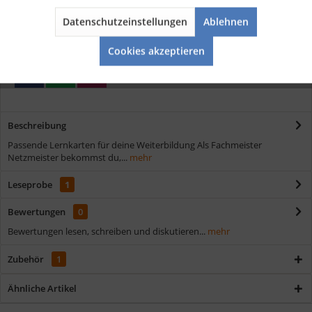
Kostenloser Versand ab € 35,- Bestellwert
Schnelle Lieferung
Datenschutzeinstellungen
Ablehnen
Aktiv
Service
Verschiedene Zahlungsmöglichkeiten
Cookies akzeptieren
Beschreibung
Passende Lernkarten für deine Weiterbildung Als Fachmeister
Netzmeister bekommst du,...
mehr
Leseprobe
1
Bewertungen
0
Bewertungen lesen, schreiben und diskutieren...
mehr
Zubehör
1
Ähnliche Artikel