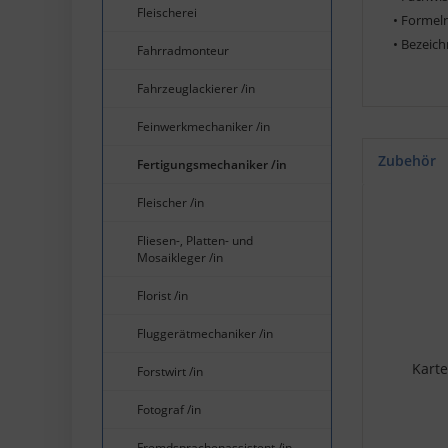
Fleischerei
• Formel
• Bezeic
Fahrradmonteur
Fahrzeuglackierer /in
Feinwerkmechaniker /in
Zubehör
Fertigungsmechaniker /in
Fleischer /in
Fliesen-, Platten- und
Mosaikleger /in
Florist /in
Fluggerätmechaniker /in
Karte
Forstwirt /in
Fotograf /in
Fremdsprachenassistent /in