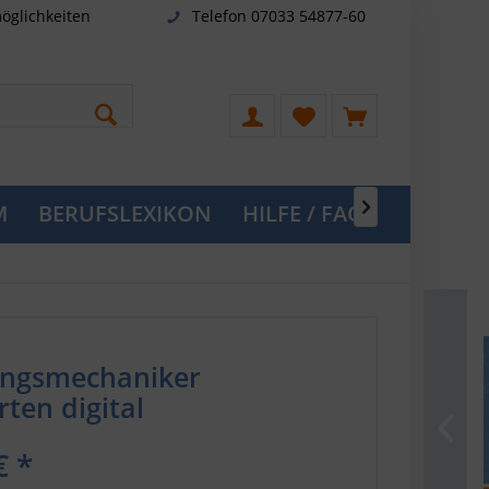
öglichkeiten
Telefon 07033 54877-60
M
BERUFSLEXIKON
HILFE / FAQ

ungsmechaniker
ten digital
€ *