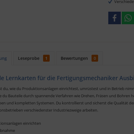
Verschiede
ung
Leseprobe
1
Bewertungen
0
ale Lernkarten für die Fertigungsmechaniker Ausb
st du, wie du Produktionsanlagen einrichtest, umrüstest und in Betrieb ni
wie du Bauteile durch spannende Verfahren wie Drehen, Fräsen und Bohren h
en und kompletten Systemen. Du kontrollierst und sicherst die Qualität de
onsbetrieben verschiedenster Industriezweige arbeiten.
tionsanlagen einrichten
iebnahme