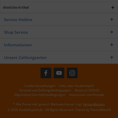
Ähnliche Artikel
Service Hotline
Shop Service
Informationen
Unsere Zahlungsarten
Cookie-Einstellungen
Infos über Azubishop24
Versand und Zahlungsbedingungen
Rund um DSGVO
Allgemeine Geschäftsbedingungen
Impressum und Kontakt
* Alle Preise inkl. gesetzl. Mehrwertsteuer zzgl.
Versandkosten
© 2026 AzubiShop24.de - All Rights Reserved. Theme by
ThemeWare®