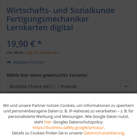
Wirtschafts- und Sozialkunde
Fertigungsmechaniker
Lernkarten digital
19,90 € *
inkl. MwSt.
zzgl. Versandkosten
Digitales Produkt
Wähle hier deine gewünschte Variante:
Wir und unsere Partner nutzen Cookies, um Informationen zu speichern
Aktiv
Funktionale
In den
Warenkorb
und personenbezogene Daten (z. B. IP-Adresse) zu verarbeiten – z. B. für
personalisierte Werbung und Messungen. Wie Google Daten nutzt,
steht
hier
. Googles Datenschutzpolicy:
Aktiv
Marketing
https://business.safety.google/privacy/
.
Merken
Details zu Cookies finden Sie in unserer
Datenschutzerklärung
.