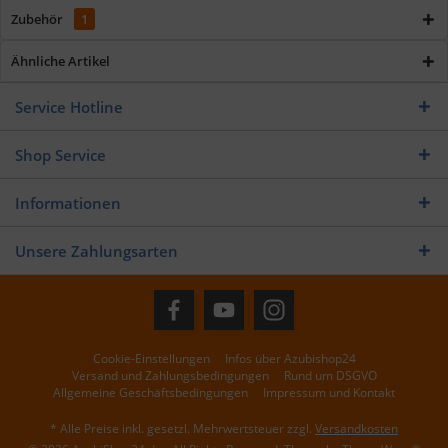
Zubehör
1
Ähnliche Artikel
Service Hotline
Shop Service
Informationen
Unsere Zahlungsarten
Cookie-Einstellungen
Infos über Azubishop24
Versand und Zahlungsbedingungen
Rund um DSGVO
Allgemeine Geschäftsbedingungen
Impressum und Kontakt
* Alle Preise inkl. gesetzl. Mehrwertsteuer zzgl.
Versandkosten