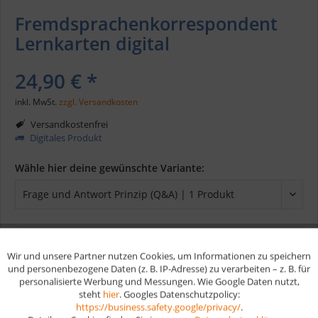
Fremdsprachenkorrespondent
Lernkarten digital
24,90 € *
inkl. MwSt.
zzgl. Versandkosten
Versandkostenfrei
Digitales Produkt
Wähle hier deine gewünschte Variante:
In den
Warenkorb
Wir und unsere Partner nutzen Cookies, um Informationen zu speichern
Aktiv
Funktionale
und personenbezogene Daten (z. B. IP-Adresse) zu verarbeiten – z. B. für
personalisierte Werbung und Messungen. Wie Google Daten nutzt,
Merken
steht
hier
. Googles Datenschutzpolicy:
Aktiv
Marketing
https://business.safety.google/privacy/
.