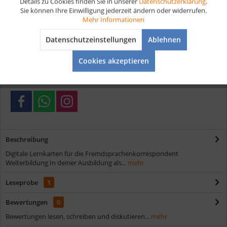
Details zu Cookies finden Sie in unserer
Datenschutzerklärung
.
Artikel-Nr.:
D267
Sie können Ihre Einwilligung jederzeit ändern oder widerrufen.
Aktiv
Tracking
Mehr Informationen
Vorteile
Datenschutzeinstellungen
Ablehnen
Aktiv
Service
Kostenloser Versand ab € 35,- Bestellwert
Cookies akzeptieren
Schnelle Lieferung
Verschiedene Zahlungsmöglichkeiten
Beschreibung
Digitale Lernkarten für die Fremdsprachenkorrespondent
Weiterbildung In deiner Ausbildung als...
mehr
Leseprobe
1
Bewertungen
0
Bewertungen lesen, schreiben und diskutieren...
mehr