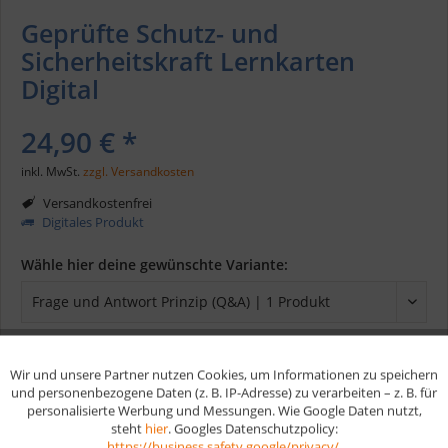
Geprüfte Schutz- und
Sicherheitskraft Lernkarten
Digital
24,90 € *
inkl. MwSt.
zzgl. Versandkosten
Versandkostenfrei
Digitales Produkt
Wähle hier deine gewünschte Variante:
Wir und unsere Partner nutzen Cookies, um Informationen zu speichern
Aktiv
Funktionale
In den
Warenkorb
und personenbezogene Daten (z. B. IP-Adresse) zu verarbeiten – z. B. für
personalisierte Werbung und Messungen. Wie Google Daten nutzt,
steht
hier
. Googles Datenschutzpolicy:
Aktiv
Marketing
Merken
https://business.safety.google/privacy/
.