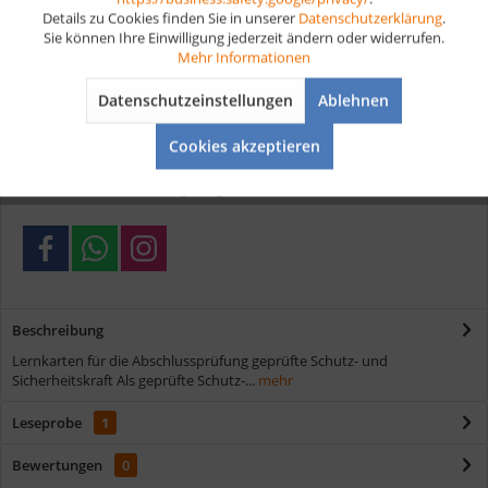
Details zu Cookies finden Sie in unserer
Datenschutzerklärung
.
Sie können Ihre Einwilligung jederzeit ändern oder widerrufen.
Artikel-Nr.:
D140
Aktiv
Tracking
Mehr Informationen
Vorteile
Datenschutzeinstellungen
Ablehnen
Aktiv
Service
Kostenloser Versand ab € 35,- Bestellwert
Cookies akzeptieren
Schnelle Lieferung
Verschiedene Zahlungsmöglichkeiten
Beschreibung
Lernkarten für die Abschlussprüfung geprüfte Schutz- und
Sicherheitskraft Als geprüfte Schutz-...
mehr
Leseprobe
1
Bewertungen
0