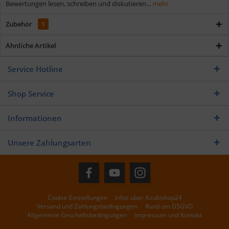
Bewertungen lesen, schreiben und diskutieren...
mehr
Zubehör
1
Ähnliche Artikel
Service Hotline
Shop Service
Informationen
Unsere Zahlungsarten
Cookie-Einstellungen
Infos über Azubishop24
Versand und Zahlungsbedingungen
Rund um DSGVO
Allgemeine Geschäftsbedingungen
Impressum und Kontakt