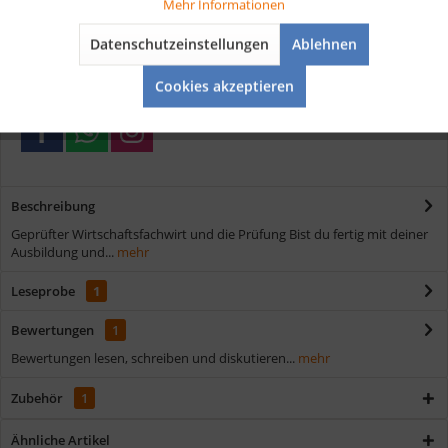
Tracking
Mehr Informationen
Kostenloser Versand ab € 35,- Bestellwert
Datenschutzeinstellungen
Ablehnen
Schnelle Lieferung
Aktiv
Service
Verschiedene Zahlungsmöglichkeiten
Cookies akzeptieren
Beschreibung
Geprüfter Wirtschaftsfachwirt und die Prüfung Bist du fertig mit deiner
Ausbildung und...
mehr
Leseprobe
1
Bewertungen
1
Bewertungen lesen, schreiben und diskutieren...
mehr
Zubehör
1
Ähnliche Artikel