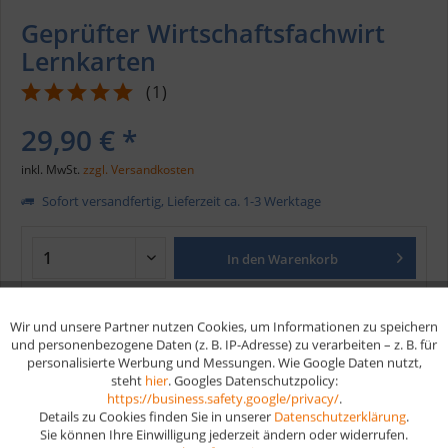
Geprüfter Wirtschaftsfachwirt
Lernkarten
(
1
)
29,90 € *
inkl. MwSt.
zzgl. Versandkosten
Sofort versandfertig, Lieferzeit ca. 1-3 Werktage
In den
Warenkorb
Merken
Wir und unsere Partner nutzen Cookies, um Informationen zu speichern
Aktiv
Funktionale
und personenbezogene Daten (z. B. IP-Adresse) zu verarbeiten – z. B. für
personalisierte Werbung und Messungen. Wie Google Daten nutzt,
Artikel-Nr.:
164
steht
hier
. Googles Datenschutzpolicy:
Aktiv
Marketing
EAN
9783961591824
https://business.safety.google/privacy/
.
Details zu Cookies finden Sie in unserer
Datenschutzerklärung
.
Vorteile
Sie können Ihre Einwilligung jederzeit ändern oder widerrufen.
Aktiv