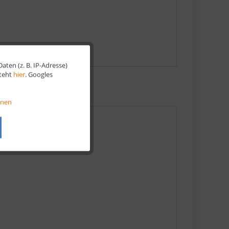
ten (z. B. IP-Adresse)
Aktiv
steht
hier
. Googles
Aktiv
onen
Aktiv
Aktiv