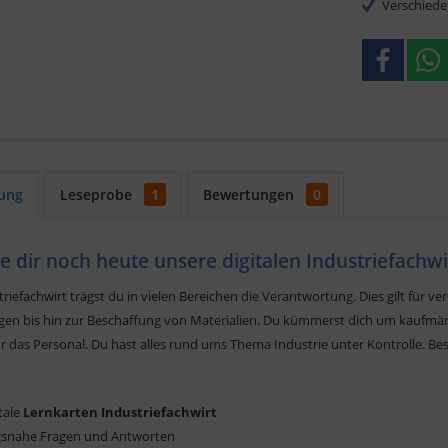
Verschiede
ung
Leseprobe
1
Bewertungen
0
re dir noch heute unsere digitalen Industriefachw
triefachwirt trägst du in vielen Bereichen die Verantwortung. Dies gilt fü
en bis hin zur Beschaffung von Materialien. Du kümmerst dich um kaufmä
r das Personal. Du hast alles rund ums Thema Industrie unter Kontrolle. B
itale
Lernkarten Industriefachwirt
gsnahe Fragen und Antworten