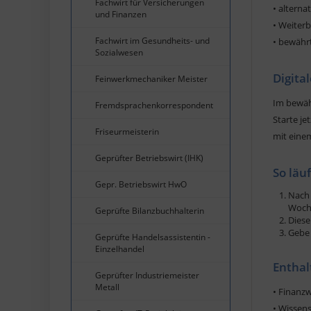
Fachwirt für Versicherungen
• altern
und Finanzen
• Weiter
Fachwirt im Gesundheits- und
• bewähr
Sozialwesen
Digita
Feinwerkmechaniker Meister
Im bewäh
Fremdsprachenkorrespondent
Starte je
Friseurmeisterin
mit einem
Geprüfter Betriebswirt (IHK)
So läu
Gepr. Betriebswirt HwO
Nach 
Woche
Geprüfte Bilanzbuchhalterin
Diese
Gebe 
Geprüfte Handelsassistentin -
Einzelhandel
Enthal
Geprüfter Industriemeister
Metall
• Finanzw
• Wissen