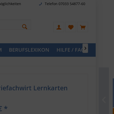
öglichkeiten
Telefon 07033 54877-60
M
BERUFSLEXIKON
HILFE / FAQ

riefachwirt Lernkarten
€ *