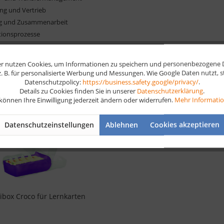
ing und Vertrieb
g und Zusammenarbeit
tionsprozesse
r nutzen Cookies, um Informationen zu speichern und personenbezogene Da
 z. B. für personalisierte Werbung und Messungen. Wie Google Daten nutzt, 
Datenschutzpolicy:
https://business.safety.google/privacy/
.
Details zu Cookies finden Sie in unserer
Datenschutzerklärung
.
1
Ähnliche Artikel
 können Ihre Einwilligung jederzeit ändern oder widerrufen.
Mehr Informati
Datenschutzeinstellungen
Ablehnen
Cookies akzeptieren
ibox Croco für Lernkarten