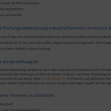
ativ auch als MP3 Hörbücher
bildung bestehen
tes Lernprinzip
le Prüfungsvorbereitung Industriefachwirt Lernkarten 
rten Frage und Antwortsystem lernst du optimal auf deine Prüfung Industri
tzt mit lernen in der App oder online, digital lernen leicht gemacht. Mit Au
 sicheren Gefühl in deine Prüfung.
ft die Bestellung ab:
deiner Bestellung senden wir dir in den nächsten 24 Stunden (meist schnelle
nende oder Feiertags, erhältst du deinen Code am nächsten Arbeitstag bis 
n kannst du auf dieser Seite -->
card2brain
<-- im Produkt, auf aktivieren kli
dort deinen Freischaltcode ein und du erhältst sofortigen Zugriff auf die di
tene Themen im Überblick:
irtschaft
s- und Transfermanagement