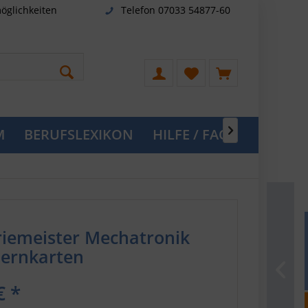
öglichkeiten
Telefon 07033 54877-60
M
BERUFSLEXIKON
HILFE / FAQ

riemeister Mechatronik
Lernkarten
€ *