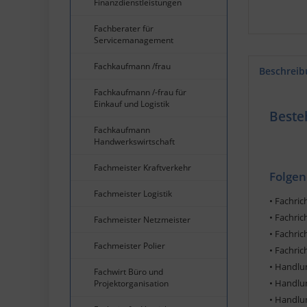
Finanzdienstleistungen
Fachberater für
Servicemanagement
Fachkaufmann /frau
Beschreib
Fachkaufmann /-frau für
Einkauf und Logistik
Beste
Fachkaufmann
Handwerkswirtschaft
Fachmeister Kraftverkehr
Folgen
Fachmeister Logistik
• Fachric
• Fachric
Fachmeister Netzmeister
• Fachri
Fachmeister Polier
• Fachri
• Handlun
Fachwirt Büro und
• Handlu
Projektorganisation
• Handlun