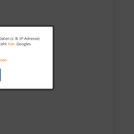
ten (z. B. IP-Adresse)
Aktiv
steht
hier
. Googles
Aktiv
onen
Aktiv
Aktiv