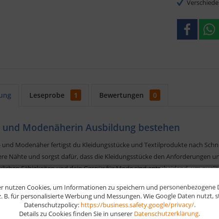
Verschiede
ung
Leseprobe
1
Bewertungen
0
l- und Modenäherin Ausbildung bestehen
il- und Modenäher fertigst du Kleidungsstücke und Textilprodukte nach Sch
ere Nähte und sorgst dafür, dass die Kleidungsstücke den Anforderungen
lichen Fähigkeiten und dein Gespür für Mode sind entscheidend, um quali
len.
r nutzen Cookies, um Informationen zu speichern und personenbezogene Da
 z. B. für personalisierte Werbung und Messungen. Wie Google Daten nutzt, 
n mit digitalen Lernkarten
Datenschutzpolicy:
https://business.safety.google/privacy/
.
Details zu Cookies finden Sie in unserer
Datenschutzerklärung
.