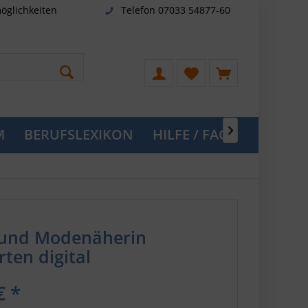
öglichkeiten
Telefon 07033 54877-60
M
BERUFSLEXIKON
HILFE / FAQ

- und Modenäherin
ten digital
€ *