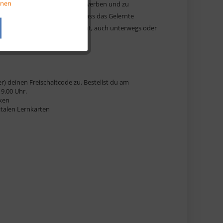
onen
ive Methode, um Wissen zu erwerben und zu
ainieren und sicherstellen, dass das Gelernte
Aktiv
öglichkeit, die es dir ermöglicht, auch unterwegs oder
Aktiv
r) deinen Freischaltcode zu. Bestellst du am
9.00 Uhr.
cken
gitalen Lernkarten