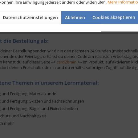
 können Ihre Einwilligung jederzeit ändern oder widerrufen.
Mehr Informati
t digitalen
Textil- und Modenäher Lernkarten
ist eine moderne und effekt
Durch das regelmäßige Wiederholen der Karten kannst du dein Gedächtnis tr
Datenschutzeinstellungen
Ablehnen
Cookies akzeptieren
ig im Gedächtnis bleibt. Zudem bieten digitale Lernkarten eine flexible Lernm
 Pausen effizient zu lernen.
ft die Bestellung ab:
deiner Bestellung senden wir dir in den nächsten 24 Stunden (meist schnelle
nende oder Feiertags, erhältst du deinen Code am nächsten Arbeitstag bis 
n kannst du auf dieser Seite -->
card2brain
<-- im Produkt, auf aktivieren kli
dort deinen Freischaltcode ein und du erhältst sofortigen Zugriff auf die di
tene Themen in unserem Lernmaterial:
g und Fertigung: Materialkunde
g und Fertigung: Skizzen und Fachzeichnungen
 und Fertigung: Bügel- und Fixiertechniken
schutz und Nachhaltigkeit
ch mehr