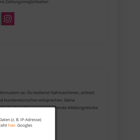
ne Zahlungsmöglichkeiten
nittmustern an. Du bedienst Nähmaschinen, achtest
 und Kundenwünschen entsprechen. Deine
tativ hochwertige und ansprechende Kleidungsstücke
ten (z. B. IP-Adresse)
Aktiv
steht
hier
. Googles
Aktiv