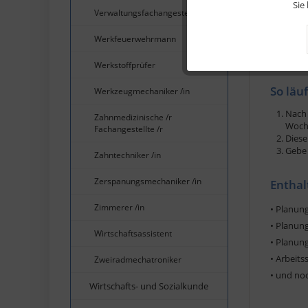
Sie
Lernen mi
Verwaltungsfachangestellte /r
festigen.
langfrist
Tracking
Werkfeuerwehrmann
in kurzen
Werkstoffprüfer
Service
So läu
Werkzeugmechaniker /in
Nach 
Zahnmedizinische /r
Woche
Fachangestellte /r
Diese
Gebe 
Zahntechniker /in
Zerspanungsmechaniker /in
Enthal
Zimmerer /in
• Planun
• Planun
Wirtschaftsassistent
• Planung
• Arbeits
Zweiradmechatroniker
• und no
Wirtschafts- und Sozialkunde