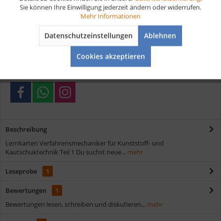
Sie können Ihre Einwilligung jederzeit ändern oder widerrufen.
Aktiv
Tracking
Mehr Informationen
Vorteile
Datenschutzeinstellungen
Ablehnen
Kostenloser Versand ab € 35,- Bestellwert
Aktiv
Service
Schnelle Lieferung
Cookies akzeptieren
Verschiedene Zahlungsmöglichkeiten
Beschreibung
Lernkarten Verfahrensmechaniker für Kunststoff- und
Kautschuktechnik Teil 1 Du suchst neue...
mehr
Leseprobe
1
Bewertungen
1
Bewertungen lesen, schreiben und diskutieren...
mehr