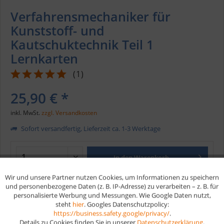
Verfahrensmechaniker für
Kunststoff- und
Kautschuktechnik Teil 1
Lernkarten
(
1
)
25,90 € *
inkl. MwSt.
zzgl. Versandkosten
Sofort versandfertig, Lieferzeit ca. 1-3 Werktage
In den
Warenkorb
Wir und unsere Partner nutzen Cookies, um Informationen zu speichern
Aktiv
Funktionale
und personenbezogene Daten (z. B. IP-Adresse) zu verarbeiten – z. B. für
Merken
personalisierte Werbung und Messungen. Wie Google Daten nutzt,
steht
hier
. Googles Datenschutzpolicy:
Aktiv
Marketing
Artikel-Nr.:
205T1
https://business.safety.google/privacy/
.
Details zu Cookies finden Sie in unserer
Datenschutzerklärung
.
EAN
9783961593422