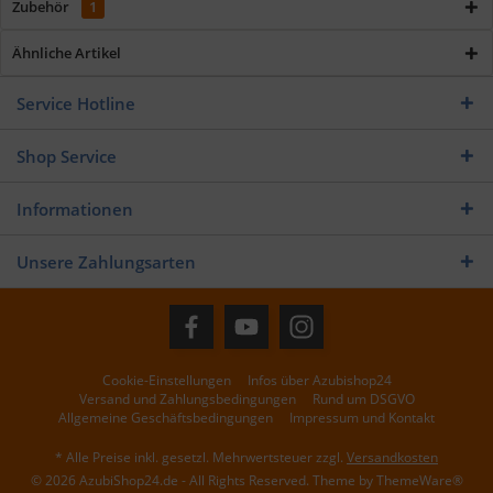
Zubehör
1
Ähnliche Artikel
Service Hotline
Shop Service
Informationen
Unsere Zahlungsarten
Cookie-Einstellungen
Infos über Azubishop24
Versand und Zahlungsbedingungen
Rund um DSGVO
Allgemeine Geschäftsbedingungen
Impressum und Kontakt
* Alle Preise inkl. gesetzl. Mehrwertsteuer zzgl.
Versandkosten
© 2026 AzubiShop24.de - All Rights Reserved. Theme by
ThemeWare®