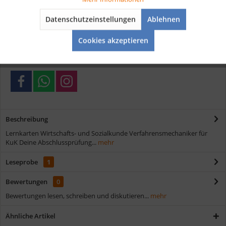
Vorteile
Datenschutzeinstellungen
Ablehnen
Aktiv
Service
Kostenloser Versand ab € 35,- Bestellwert
Cookies akzeptieren
Schnelle Lieferung
Verschiedene Zahlungsmöglichkeiten
Beschreibung
Lernkarten Wirtschafts- und Sozialkunde Verfahrensmechaniker für
KuK Deine Abschlussprüfung...
mehr
Leseprobe
1
Bewertungen
0
Bewertungen lesen, schreiben und diskutieren...
mehr
Ähnliche Artikel