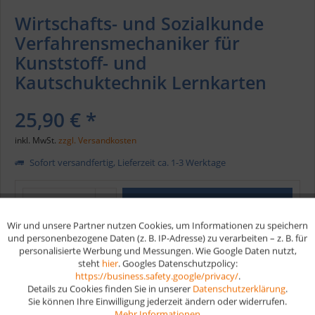
Wirtschafts- und Sozialkunde
Verfahrensmechaniker für
Kunststoff- und
Kautschuktechnik Lernkarten
25,90 € *
inkl. MwSt.
zzgl. Versandkosten
Sofort versandfertig, Lieferzeit ca. 1-3 Werktage
In den
Warenkorb
Wir und unsere Partner nutzen Cookies, um Informationen zu speichern
Aktiv
Funktionale
und personenbezogene Daten (z. B. IP-Adresse) zu verarbeiten – z. B. für
Merken
personalisierte Werbung und Messungen. Wie Google Daten nutzt,
steht
hier
. Googles Datenschutzpolicy:
Aktiv
Marketing
https://business.safety.google/privacy/
.
Artikel-Nr.:
W205
Details zu Cookies finden Sie in unserer
Datenschutzerklärung
.
EAN
9783961590254
Sie können Ihre Einwilligung jederzeit ändern oder widerrufen.
Aktiv
Tracking
Mehr Informationen