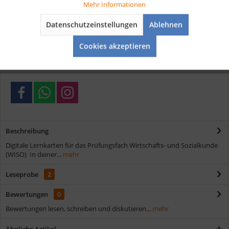
Aktiv
Tracking
Mehr Informationen
Vorteile
Datenschutzeinstellungen
Ablehnen
Aktiv
Service
Kostenloser Versand ab € 35,- Bestellwert
Cookies akzeptieren
Schnelle Lieferung
Verschiedene Zahlungsmöglichkeiten
Beschreibung
Digitale Lernkarten für das Prüfungsfach Wirtschafts- und Sozialkunde
(WISO) In deiner...
mehr
Leseprobe
2
Bewertungen
0
Bewertungen lesen, schreiben und diskutieren...
mehr