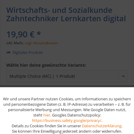
Wirtschafts- und Sozialkunde
Zahntechniker Lernkarten digital
19,90 € *
inkl. MwSt.
zzgl. Versandkosten
Digitales Produkt
Wähle hier deine gewünschte Variante:
Wir und unsere Partner nutzen Cookies, um Informationen zu speichern
Aktiv
Funktionale
In den
Warenkorb
und personenbezogene Daten (z. B. IP-Adresse) zu verarbeiten – z. B. für
personalisierte Werbung und Messungen. Wie Google Daten nutzt,
steht
hier
. Googles Datenschutzpolicy:
Aktiv
Marketing
Merken
https://business.safety.google/privacy/
.
Details zu Cookies finden Sie in unserer
Datenschutzerklärung
.
Sie können Ihre Einwilligung jederzeit ändern oder widerrufen.
Artikel-Nr.:
DW204-1