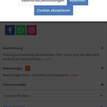
Datenschutzeinstellungen
Ablehnen
Aktiv
Service
Kostenloser Versand ab € 35,- Bestellwert
Cookies akzeptieren
Schnelle Lieferung
Verschiedene Zahlungsmöglichkeiten
Beschreibung
Prüfungsvorbereitung Zahntechniker Teil 2 Lerne jetzt mit dem MP3
Hörbuch für Zahntechniker...
mehr
Bewertungen
1
Bewertungen lesen, schreiben und diskutieren...
mehr
Ähnliche Artikel
Service Hotline