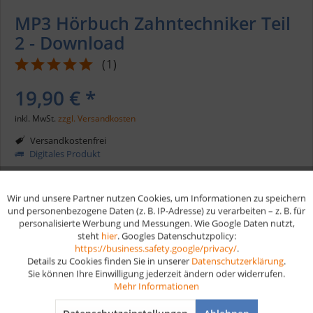
MP3 Hörbuch Zahntechniker Teil
2 - Download
(
1
)
19,90 € *
inkl. MwSt.
zzgl. Versandkosten
Versandkostenfrei
Digitales Produkt
In den
Warenkorb
Wir und unsere Partner nutzen Cookies, um Informationen zu speichern
Aktiv
Funktionale
und personenbezogene Daten (z. B. IP-Adresse) zu verarbeiten – z. B. für
personalisierte Werbung und Messungen. Wie Google Daten nutzt,
steht
hier
. Googles Datenschutzpolicy:
Merken
Aktiv
Marketing
https://business.safety.google/privacy/
.
Details zu Cookies finden Sie in unserer
Datenschutzerklärung
.
Artikel-Nr.:
HB204T2
Sie können Ihre Einwilligung jederzeit ändern oder widerrufen.
Aktiv
Tracking
Mehr Informationen
Vorteile