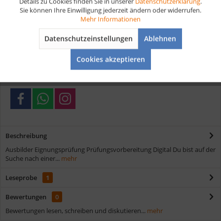
Details zu Cookies finden Sie in unserer
Datenschutzerklärung
.
Artikel-Nr.:
D165
Sie können Ihre Einwilligung jederzeit ändern oder widerrufen.
Aktiv
Tracking
Mehr Informationen
Vorteile
Datenschutzeinstellungen
Ablehnen
Aktiv
Service
Kostenloser Versand ab € 35,- Bestellwert
Cookies akzeptieren
Schnelle Lieferung
Verschiedene Zahlungsmöglichkeiten
Beschreibung
Ausbilder Eignungsprüfung Prüfungsvorbereitung Digital Du bist auf der
Suche nach einer...
mehr
Leseprobe
1
Bewertungen
0
Bewertungen lesen, schreiben und diskutieren...
mehr