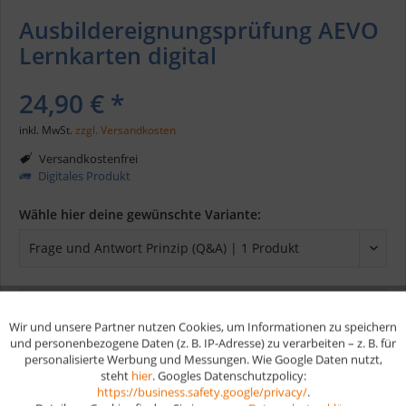
Ausbildereignungsprüfung AEVO
Lernkarten digital
24,90 € *
inkl. MwSt.
zzgl. Versandkosten
Versandkostenfrei
Digitales Produkt
Wähle hier deine gewünschte Variante:
In den
Warenkorb
Wir und unsere Partner nutzen Cookies, um Informationen zu speichern
Aktiv
Funktionale
und personenbezogene Daten (z. B. IP-Adresse) zu verarbeiten – z. B. für
personalisierte Werbung und Messungen. Wie Google Daten nutzt,
Merken
steht
hier
. Googles Datenschutzpolicy:
Aktiv
Marketing
https://business.safety.google/privacy/
.