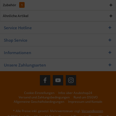
Zubehör
1
Ähnliche Artikel
Service Hotline
Shop Service
Informationen
Unsere Zahlungsarten
Cookie-Einstellungen
Infos über Azubishop24
Versand und Zahlungsbedingungen
Rund um DSGVO
Allgemeine Geschäftsbedingungen
Impressum und Kontakt
* Alle Preise inkl. gesetzl. Mehrwertsteuer zzgl.
Versandkosten