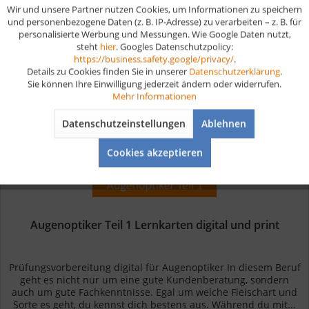
Wir und unsere Partner nutzen Cookies, um Informationen zu speichern
Aktiv
Funktionale
und personenbezogene Daten (z. B. IP-Adresse) zu verarbeiten – z. B. für
Merken
personalisierte Werbung und Messungen. Wie Google Daten nutzt,
steht
hier
. Googles Datenschutzpolicy:
Aktiv
Marketing
https://business.safety.google/privacy/
.
Details zu Cookies finden Sie in unserer
Datenschutzerklärung
.
Sie können Ihre Einwilligung jederzeit ändern oder widerrufen.
Aktiv
Tracking
Mehr Informationen
Datenschutzeinstellungen
Ablehnen
Aktiv
Service
Cookies akzeptieren
Augenoptiker Teil 1 Lernkarten digital und print
Prüfungsvorbereitung digital für Augenoptiker In diesem Beruf
geht es nicht nur um eine gute Kundenberatung, sondern
auch um gute Fachkenntnisse. Egal um welche Fleischart und
Sorte es geht, du kennst dich bestens aus. Während du mit...