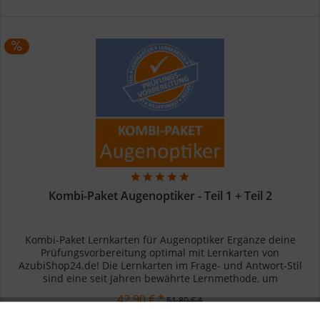
Kombi-Paket Augenoptiker - Teil 1 + Teil 2
Kombi-Paket Lernkarten für Augenoptiker Ergänze deine
Prüfungsvorbereitung optimal mit Lernkarten von
AzubiShop24.de! Die Lernkarten im Frage- und Antwort-Stil
sind eine seit Jahren bewährte Lernmethode, um
Prüfungsstoff zu festigen und...
42,90 € *
51,80 € *