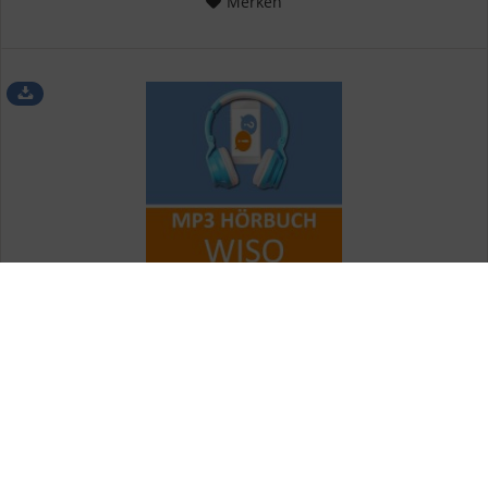
Merken
MP3 Hörbuch WISO - Download
Prüfungsvorbereitung WISO MP3 Sofortdownload für alle
gängigen Ausbildungsberufe Die Prüfung in Wirtschafts- und
Sozialkunde (WISO) ist ein wichtiger Bestandteil deiner
Ausbildung – doch keine Sorge! Mit unserem WISO-Hörbuch...
19,90 € *