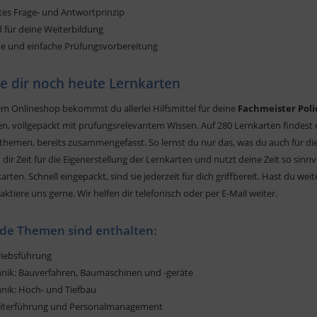
tes Frage- und Antwortprinzip
 für deine Weiterbildung
nte und einfache Prüfungsvorbereitung
re dir noch heute Lernkarten
m Onlineshop bekommst du allerlei Hilfsmittel für deine
Fachmeister Poli
en, vollgepackt mit prüfungsrelevantem Wissen. Auf 280 Lernkarten findes
themen, bereits zusammengefasst. So lernst du nur das, was du auch für di
 dir Zeit für die Eigenerstellung der Lernkarten und nutzt deine Zeit so si
arten. Schnell eingepackt, sind sie jederzeit für dich griffbereit. Hast du w
ktiere uns gerne. Wir helfen dir telefonisch oder per E-Mail weiter.
de Themen sind enthalten:
riebsführung
hnik: Bauverfahren, Baumaschinen und -geräte
hnik: Hoch- und Tiefbau
eiterführung und Personalmanagement