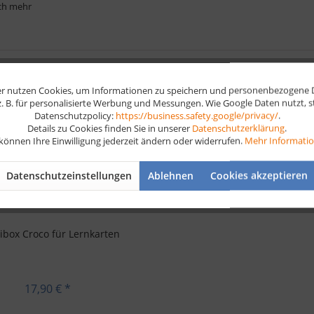
ch mehr
1
Ähnliche Artikel
r nutzen Cookies, um Informationen zu speichern und personenbezogene Da
 z. B. für personalisierte Werbung und Messungen. Wie Google Daten nutzt, 
Datenschutzpolicy:
https://business.safety.google/privacy/
.
Details zu Cookies finden Sie in unserer
Datenschutzerklärung
.
 können Ihre Einwilligung jederzeit ändern oder widerrufen.
Mehr Informati
Datenschutzeinstellungen
Ablehnen
Cookies akzeptieren
ibox Croco für Lernkarten
17,90 € *