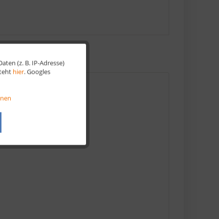
ten (z. B. IP-Adresse)
Aktiv
steht
hier
. Googles
Aktiv
onen
Aktiv
Aktiv