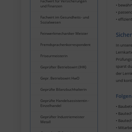
Fachwirt für Versicherungen
• bewähr
und Finanzen
• passend
Fachwirt im Gesundheits- und
• effizie
Sozialwesen
Feinwerkmechaniker Meister
Siche
Fremdsprachenkorrespondent
In unsere
Lernkart
Friseurmeisterin
Prüfungs
sparst du
Geprüfter Betriebswirt (IHK)
der Lernk
Gepr. Betriebswirt HwO
und konta
Geprüfte Bilanzbuchhalterin
Folgen
Geprüfte Handelsassistentin -
Einzelhandel
• Baubet
• Bautec
Geprüfter Industriemeister
• Bautec
Metall
• Mitarb