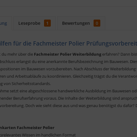
ung
Leseprobe
1
Bewertungen
0
ilfen für die Fachmeister Polier Prüfungsvorberei
 du mehr über die
Fachmeister Polier Weiterbildung
erfahren? Dann bist
schluss erlangst du eine anerkannte Berufsbezeichnung im Bauwesen. Diese 
ositionen im Bauwesen vorzubereiten. Nach Abschluss der Weiterbildung wir
ren und Arbeitsabläufe zu koordinieren. Gleichzeitig trägst du die Verantw
ng von Sicherheitsstandards.
nahme setzt eine abgeschlossene handwerkliche Ausbildung im Bauwesen oder
hender Berufserfahrung voraus. Die Inhalte der Weiterbildung sind anspruc
vorbereitung. Doch wie sieht diese aus und was genau benötigst du dafür? 
nkarten Fachmeister Polier
gsrelevantes Wissen im handlichen Format