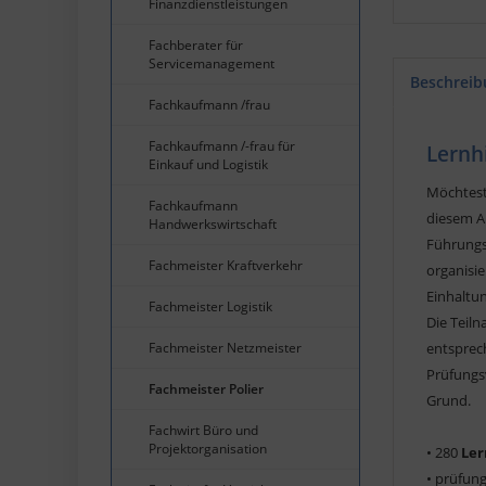
Finanzdienstleistungen
Fachberater für
Servicemanagement
Beschreib
Fachkaufmann /frau
Fachkaufmann /-frau für
Lernh
Einkauf und Logistik
Möchtest
Fachkaufmann
diesem Ab
Handwerkswirtschaft
Führungsp
Fachmeister Kraftverkehr
organisie
Einhaltu
Fachmeister Logistik
Die Teil
Fachmeister Netzmeister
entsprec
Prüfungs
Fachmeister Polier
Grund.
Fachwirt Büro und
Projektorganisation
• 280
Ler
• prüfun