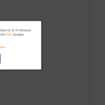
ten (z. B. IP-Adresse)
Aktiv
steht
hier
. Googles
Aktiv
onen
Aktiv
Aktiv