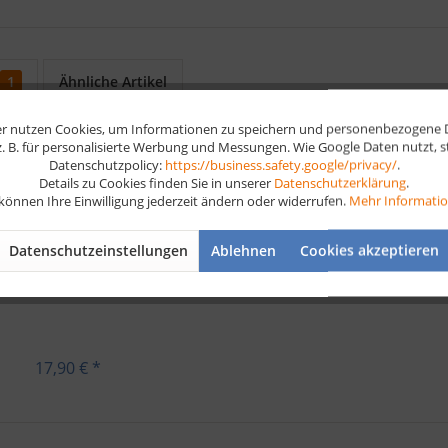
1
Ähnliche Artikel
r nutzen Cookies, um Informationen zu speichern und personenbezogene Da
 z. B. für personalisierte Werbung und Messungen. Wie Google Daten nutzt, 
Datenschutzpolicy:
https://business.safety.google/privacy/
.
Details zu Cookies finden Sie in unserer
Datenschutzerklärung
.
 können Ihre Einwilligung jederzeit ändern oder widerrufen.
Mehr Informati
Datenschutzeinstellungen
Ablehnen
Cookies akzeptieren
ibox Croco für Lernkarten
17,90 € *