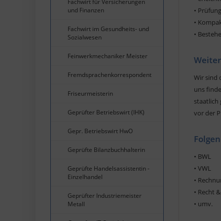
Fachwirt für Versicherungen
und Finanzen
• Prüfun
• Kompak
Fachwirt im Gesundheits- und
• Besteh
Sozialwesen
Feinwerkmechaniker Meister
Weiter
Fremdsprachenkorrespondent
Wir sind 
uns finde
Friseurmeisterin
staatlich
Geprüfter Betriebswirt (IHK)
vor der P
Gepr. Betriebswirt HwO
Folgen
Geprüfte Bilanzbuchhalterin
• BWL
• VWL
Geprüfte Handelsassistentin -
Einzelhandel
• Rechnu
• Recht 
Geprüfter Industriemeister
• umv.
Metall