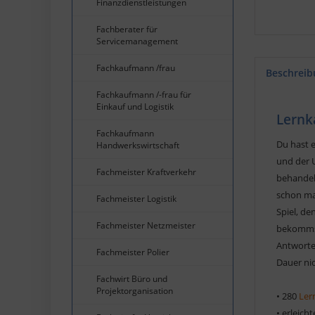
Finanzdienstleistungen
Fachberater für
Servicemanagement
Fachkaufmann /frau
Beschreib
Fachkaufmann /-frau für
Einkauf und Logistik
Lernka
Fachkaufmann
Du hast e
Handwerkswirtschaft
und der 
Fachmeister Kraftverkehr
behandels
schon ma
Fachmeister Logistik
Spiel, de
Fachmeister Netzmeister
bekommst
Antworte
Fachmeister Polier
Dauer nic
Fachwirt Büro und
Projektorganisation
• 280
Ler
• erleich