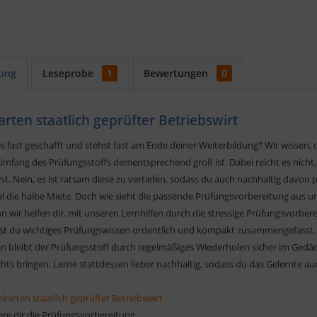
ung
Leseprobe
1
Bewertungen
0
rten staatlich geprüfter Betriebswirt
s fast geschafft und stehst fast am Ende deiner Weiterbildung? Wir wissen, 
Umfang des Prüfungsstoffs dementsprechend groß ist. Dabei reicht es nicht
t. Nein, es ist ratsam diese zu vertiefen, sodass du auch nachhaltig davon pr
l die halbe Miete. Doch wie sieht die passende Prüfungsvorbereitung aus u
nn wir helfen dir, mit unseren Lernhilfen durch die stressige Prüfungsvorb
 du wichtiges Prüfungswissen ordentlich und kompakt zusammengefasst. Dur
n bleibt der Prüfungsstoff durch regelmäßiges Wiederholen sicher im Gedäch
hts bringen. Lerne stattdessen lieber nachhaltig, sodass du das Gelernte 
nkarten staatlich geprüfter Betriebswirt
tere dir die Prüfungsvorbereitung