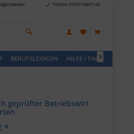
öglichkeiten
Telefon 07033 54877-60
M
BERUFSLEXIKON
HILFE / FAQ

ch geprüfter Betriebswirt
rten
€ *