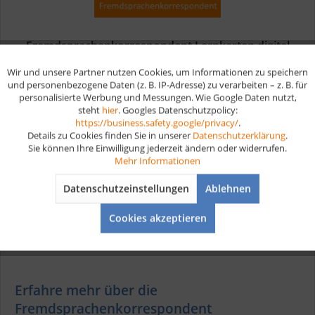
Fremdsprachenkorrespondent Lernkarten digital
Wir und unsere Partner nutzen Cookies, um Informationen zu speichern
Aktiv
Funktionale
und personenbezogene Daten (z. B. IP-Adresse) zu verarbeiten – z. B. für
Digitale Lernkarten für die Fremdsprachenkorrespondent
personalisierte Werbung und Messungen. Wie Google Daten nutzt,
Weiterbildung In deiner Ausbildung als
steht
hier
. Googles Datenschutzpolicy:
Fremdsprachenkorrespondent lernst du, wie du in
Aktiv
Marketing
https://business.safety.google/privacy/
.
verschiedenen Fremdsprachen korrespondierst und
Details zu Cookies finden Sie in unserer
Datenschutzerklärung
.
Übersetzungen durchführst. Du eignest dir...
ab 24,90 € *
Sie können Ihre Einwilligung jederzeit ändern oder widerrufen.
Aktiv
Tracking
Mehr Informationen
Datenschutzeinstellungen
Ablehnen
Merken
Aktiv
Service
Cookies akzeptieren
Erfahre mehr über die
Fremdsprachenkorrespondent